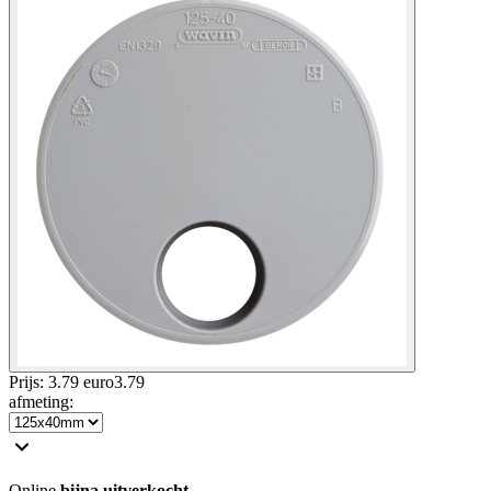
Prijs: 3.79 euro
3
.
79
afmeting
:
Online
bijna uitverkocht