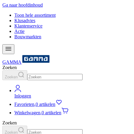
Ga naar hoofdinhoud
Toon hele assortiment
Klusadvies
Klantenservice
Actie
Bouwmarkten
GAMMA
Zoeken
Zoeken
Inloggen
Favorieten
,
0 artikelen
Winkelwagen
,
0 artikelen
Zoeken
Zoeken