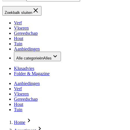
Zoekbalk sluiten
Verf
Vloeren
Gereedschap
Hout
Tuin
Aanbiedingen
Alle categorieën
Alles
Klusadvies
Folder & Magazine
Aanbiedingen
Verf
Vloeren
Gereedschap
Hout
Tuin
Home