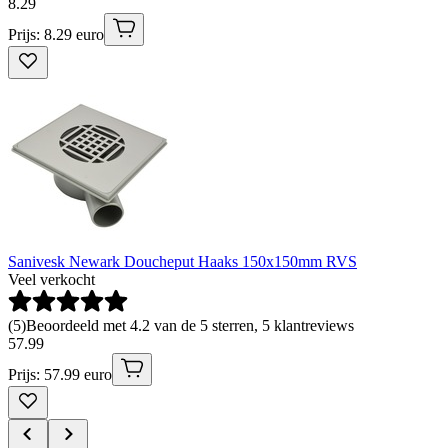
8
.
29
Prijs: 8.29 euro
Sanivesk Newark Doucheput Haaks 150x150mm RVS
Veel verkocht
(
5
)
Beoordeeld met 4.2 van de 5 sterren, 5 klantreviews
57
.
99
Prijs: 57.99 euro