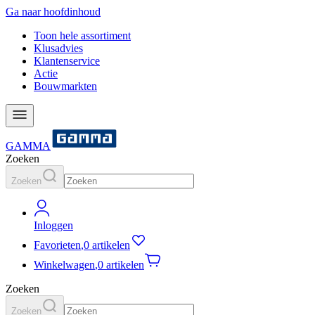
Ga naar hoofdinhoud
Toon hele assortiment
Klusadvies
Klantenservice
Actie
Bouwmarkten
GAMMA
Zoeken
Zoeken
Inloggen
Favorieten
,
0 artikelen
Winkelwagen
,
0 artikelen
Zoeken
Zoeken