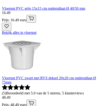
Vloerput PVC grijs 15x15 cm onderuitlaat Ø 40/50 mm
16
.
49
Prijs: 16.49 euro
Bekijk alles in vloerput
Vloerput PVC zwart met RVS deksel 20x20 cm onderuitlaat Ø
75mm
(
5
)
Beoordeeld met 5.0 van de 5 sterren, 5 klantreviews
48
.
49
Prijs: 48.49 euro