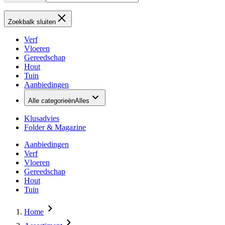
Zoekbalk sluiten
Verf
Vloeren
Gereedschap
Hout
Tuin
Aanbiedingen
Alle categorieën
Alles
Klusadvies
Folder & Magazine
Aanbiedingen
Verf
Vloeren
Gereedschap
Hout
Tuin
Home