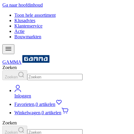
Ga naar hoofdinhoud
Toon hele assortiment
Klusadvies
Klantenservice
Actie
Bouwmarkten
GAMMA
Zoeken
Zoeken
Inloggen
Favorieten
,
0 artikelen
Winkelwagen
,
0 artikelen
Zoeken
Zoeken