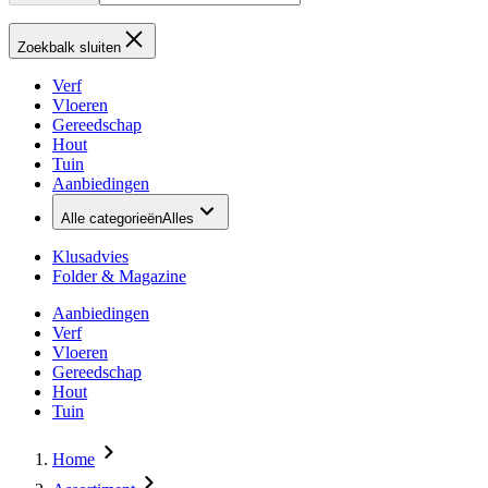
Zoekbalk sluiten
Verf
Vloeren
Gereedschap
Hout
Tuin
Aanbiedingen
Alle categorieën
Alles
Klusadvies
Folder & Magazine
Aanbiedingen
Verf
Vloeren
Gereedschap
Hout
Tuin
Home