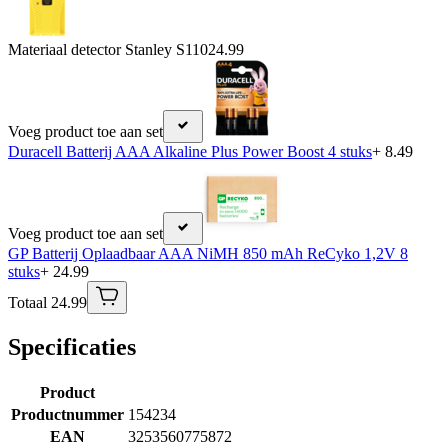
Materiaal detector Stanley S110
24.99
Voeg product toe aan set
Duracell Batterij AAA Alkaline Plus Power Boost 4 stuks
+ 8.49
Voeg product toe aan set
GP Batterij Oplaadbaar AAA NiMH 850 mAh ReCyko 1,2V 8
stuks
+ 24.99
Totaal 24.99
Specificaties
Product
Productnummer
154234
EAN
3253560775872