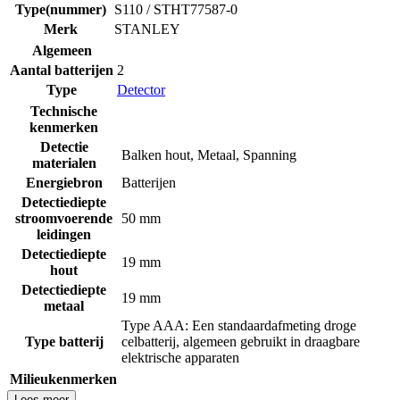
Type(nummer)
S110 / STHT77587-0
Merk
STANLEY
Algemeen
Aantal batterijen
2
Type
Detector
Technische
kenmerken
Detectie
Balken hout
,
Metaal
,
Spanning
materialen
Energiebron
Batterijen
Detectiediepte
stroomvoerende
50 mm
leidingen
Detectiediepte
19 mm
hout
Detectiediepte
19 mm
metaal
Type AAA: Een standaardafmeting droge
Type batterij
celbatterij, algemeen gebruikt in draagbare
elektrische apparaten
Milieukenmerken
Lees meer