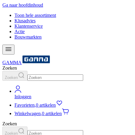
Ga naar hoofdinhoud
Toon hele assortiment
Klusadvies
Klantenservice
Actie
Bouwmarkten
GAMMA
Zoeken
Zoeken
Inloggen
Favorieten
,
0 artikelen
Winkelwagen
,
0 artikelen
Zoeken
Zoeken