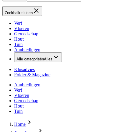
Zoekbalk sluiten
Verf
Vloeren
Gereedschap
Hout
Tuin
Aanbiedingen
Alle categorieën
Alles
Klusadvies
Folder & Magazine
Aanbiedingen
Verf
Vloeren
Gereedschap
Hout
Tuin
Home