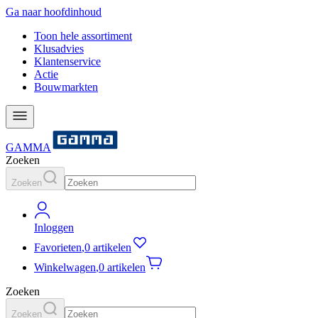
Ga naar hoofdinhoud
Toon hele assortiment
Klusadvies
Klantenservice
Actie
Bouwmarkten
GAMMA
Zoeken
Zoeken
Inloggen
Favorieten
,
0 artikelen
Winkelwagen
,
0 artikelen
Zoeken
Zoeken