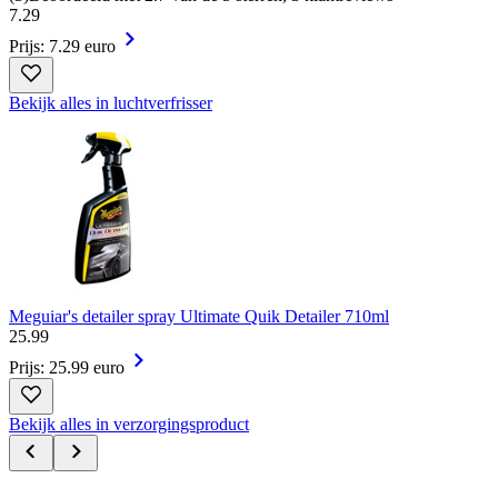
7
.
29
Prijs: 7.29 euro
Bekijk alles in luchtverfrisser
Meguiar's detailer spray Ultimate Quik Detailer 710ml
25
.
99
Prijs: 25.99 euro
Bekijk alles in verzorgingsproduct