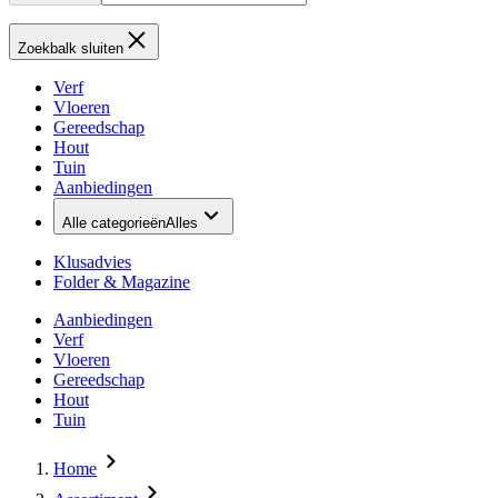
Zoekbalk sluiten
Verf
Vloeren
Gereedschap
Hout
Tuin
Aanbiedingen
Alle categorieën
Alles
Klusadvies
Folder & Magazine
Aanbiedingen
Verf
Vloeren
Gereedschap
Hout
Tuin
Home