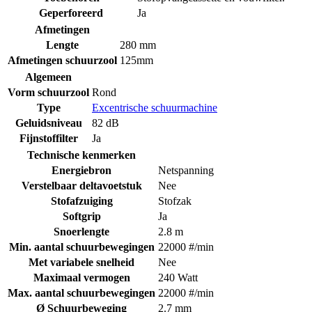
Geperforeerd
Ja
Afmetingen
Lengte
280 mm
Afmetingen schuurzool
125mm
Algemeen
Vorm schuurzool
Rond
Type
Excentrische schuurmachine
Geluidsniveau
82 dB
Fijnstoffilter
Ja
Technische kenmerken
Energiebron
Netspanning
Verstelbaar deltavoetstuk
Nee
Stofafzuiging
Stofzak
Softgrip
Ja
Snoerlengte
2.8 m
Min. aantal schuurbewegingen
22000 #/min
Met variabele snelheid
Nee
Maximaal vermogen
240 Watt
Max. aantal schuurbewegingen
22000 #/min
Ø Schuurbeweging
2.7 mm