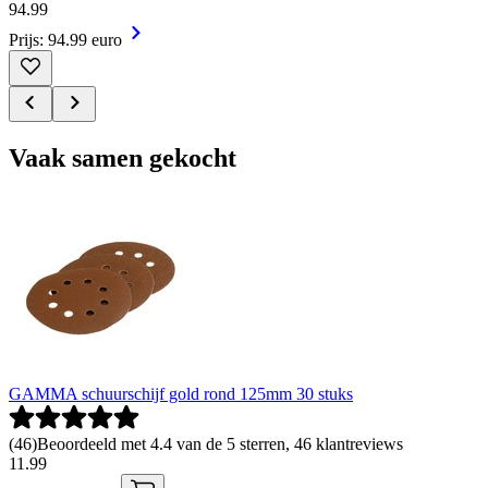
94
.
99
Prijs: 94.99 euro
Vaak samen gekocht
GAMMA schuurschijf gold rond 125mm 30 stuks
(
46
)
Beoordeeld met 4.4 van de 5 sterren, 46 klantreviews
11
.
99