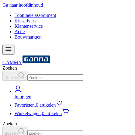
Ga naar hoofdinhoud
Toon hele assortiment
Klusadvies
Klantenservice
Actie
Bouwmarkten
GAMMA
Zoeken
Zoeken
Inloggen
Favorieten
,
0 artikelen
Winkelwagen
,
0 artikelen
Zoeken
Zoeken