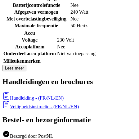
Batterijcontrolefunctie
Nee
Afgegeven vermogen
240 Watt
Met overbelastingbeveiliging
Nee
Maximale frequentie
50 Hertz
Accu
Voltage
230 Volt
Accuplatform
Nee
Onderdeel accu platform
Niet van toepassing
Milieukenmerken
Lees meer
Handleidingen en brochures
Handleiding
- (
FR/NL/EN
)
Veiligheidsinstructie
- (
FR/NL/EN
)
Bestel- en bezorginformatie
Bezorgd door PostNL