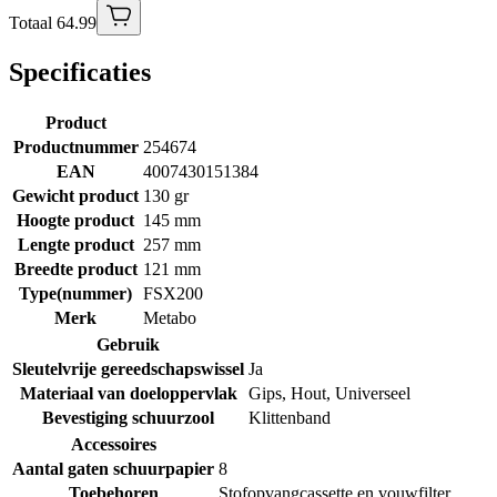
Totaal 64.99
Specificaties
Product
Productnummer
254674
EAN
4007430151384
Gewicht product
130 gr
Hoogte product
145 mm
Lengte product
257 mm
Breedte product
121 mm
Type(nummer)
FSX200
Merk
Metabo
Gebruik
Sleutelvrije gereedschapswissel
Ja
Materiaal van doeloppervlak
Gips
,
Hout
,
Universeel
Bevestiging schuurzool
Klittenband
Accessoires
Aantal gaten schuurpapier
8
Toebehoren
Stofopvangcassette en vouwfilter.