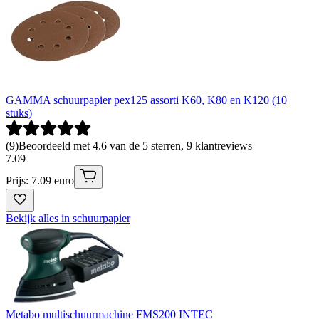
GAMMA schuurpapier pex125 assorti K60, K80 en K120 (10
stuks)
(
9
)
Beoordeeld met 4.6 van de 5 sterren, 9 klantreviews
7
.
09
Prijs: 7.09 euro
Bekijk alles in schuurpapier
Metabo multischuurmachine FMS200 INTEC