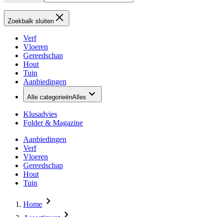
Zoekbalk sluiten
Verf
Vloeren
Gereedschap
Hout
Tuin
Aanbiedingen
Alle categorieën
Alles
Klusadvies
Folder & Magazine
Aanbiedingen
Verf
Vloeren
Gereedschap
Hout
Tuin
Home