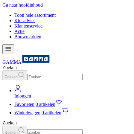
Ga naar hoofdinhoud
Toon hele assortiment
Klusadvies
Klantenservice
Actie
Bouwmarkten
GAMMA
Zoeken
Zoeken
Inloggen
Favorieten
,
0 artikelen
Winkelwagen
,
0 artikelen
Zoeken
Zoeken