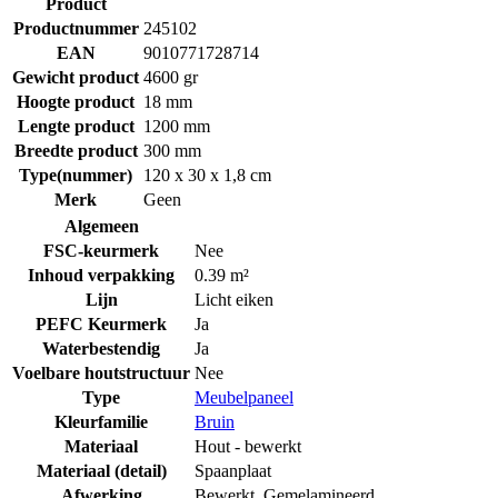
Product
Productnummer
245102
EAN
9010771728714
Gewicht product
4600 gr
Hoogte product
18 mm
Lengte product
1200 mm
Breedte product
300 mm
Type(nummer)
120 x 30 x 1,8 cm
Merk
Geen
Algemeen
FSC-keurmerk
Nee
Inhoud verpakking
0.39 m²
Lijn
Licht eiken
PEFC Keurmerk
Ja
Waterbestendig
Ja
Voelbare houtstructuur
Nee
Type
Meubelpaneel
Kleurfamilie
Bruin
Materiaal
Hout - bewerkt
Materiaal (detail)
Spaanplaat
Afwerking
Bewerkt
,
Gemelamineerd