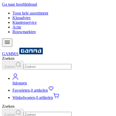
Ga naar hoofdinhoud
Toon hele assortiment
Klusadvies
Klantenservice
Actie
Bouwmarkten
GAMMA
Zoeken
Zoeken
Inloggen
Favorieten
,
0 artikelen
Winkelwagen
,
0 artikelen
Zoeken
Zoeken