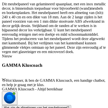
Dit meubelpaneel van gelamineerd spaanplaat, met een inox metallic
decor, is binnenshuis toepasbaar voor bijvoorbeeld (wand)meubels
en boekenplanken. Het meubelpaneel heeft een afmeting van (lxb):
240 x 40 cm en een dikte van 18 mm. Aan de 2 lange zijden is het
paneel voorzien van een 1 mm dikke stootvaste ABS afwerkrand in
decor gelijk dessin. Strijkband om de randen af te werken is in
bijpassend decor los verkrijgbaar. U kunt het meubelpaneel
eenvoudig reinigen met een doekje en mild schoonmaakmiddel.
Tijdens het produceren van het meubelpaneel wordt deze afgewerkt
met kantenband. Bij het verlijmen van het kantenband kunnen
glimmende vlekjes ontstaan op het paneel. Deze zijn eenvoudig af te
vegen met glasreiniger en een microvezel doek.
Nieuw
GAMMA Kluscoach
👋
Hoi klusser, ik ben de GAMMA Kluscoach, een handige chatbot,
en help je graag met je klus.
GAMMA Kluscoach - Altijd bereikbaar
Wat zijn de afmetingen van het meubelpaneel?