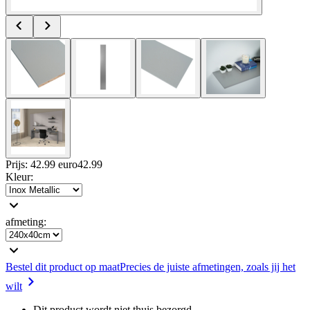
Prijs: 42.99 euro
42
.
99
Kleur
:
afmeting
:
Bestel dit product op maat
Precies de juiste afmetingen, zoals jij het
wilt
Dit product wordt niet thuis bezorgd