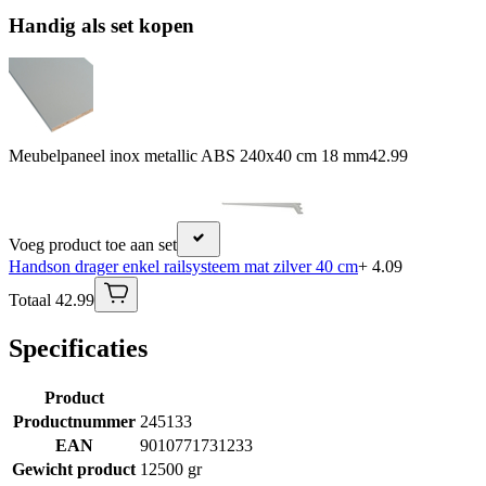
Handig als set kopen
Meubelpaneel inox metallic ABS 240x40 cm 18 mm
42.99
Voeg product toe aan set
Handson drager enkel railsysteem mat zilver 40 cm
+ 4.09
Totaal 42.99
Specificaties
Product
Productnummer
245133
EAN
9010771731233
Gewicht product
12500 gr