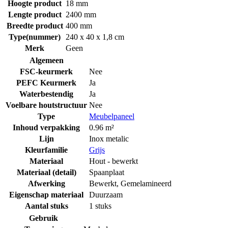
Hoogte product
18 mm
Lengte product
2400 mm
Breedte product
400 mm
Type(nummer)
240 x 40 x 1,8 cm
Merk
Geen
Algemeen
FSC-keurmerk
Nee
PEFC Keurmerk
Ja
Waterbestendig
Ja
Voelbare houtstructuur
Nee
Type
Meubelpaneel
Inhoud verpakking
0.96 m²
Lijn
Inox metalic
Kleurfamilie
Grijs
Materiaal
Hout - bewerkt
Materiaal (detail)
Spaanplaat
Afwerking
Bewerkt
,
Gemelamineerd
Eigenschap materiaal
Duurzaam
Aantal stuks
1 stuks
Gebruik