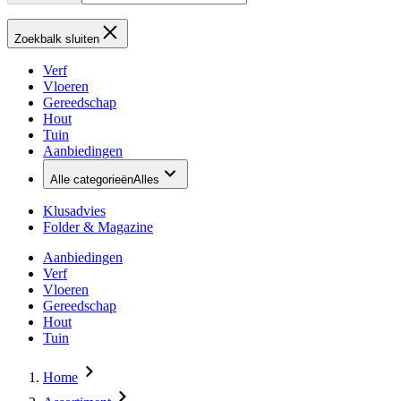
Zoekbalk sluiten
Verf
Vloeren
Gereedschap
Hout
Tuin
Aanbiedingen
Alle categorieën
Alles
Klusadvies
Folder & Magazine
Aanbiedingen
Verf
Vloeren
Gereedschap
Hout
Tuin
Home