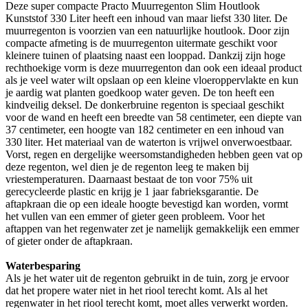
Deze super compacte Practo Muurregenton Slim Houtlook
Kunststof 330 Liter heeft een inhoud van maar liefst 330 liter. De
muurregenton is voorzien van een natuurlijke houtlook. Door zijn
compacte afmeting is de muurregenton uitermate geschikt voor
kleinere tuinen of plaatsing naast een looppad. Dankzij zijn hoge
rechthoekige vorm is deze muurregenton dan ook een ideaal product
als je veel water wilt opslaan op een kleine vloeroppervlakte en kun
je aardig wat planten goedkoop water geven. De ton heeft een
kindveilig deksel. De donkerbruine regenton is speciaal geschikt
voor de wand en heeft een breedte van 58 centimeter, een diepte van
37 centimeter, een hoogte van 182 centimeter en een inhoud van
330 liter. Het materiaal van de waterton is vrijwel onverwoestbaar.
Vorst, regen en dergelijke weersomstandigheden hebben geen vat op
deze regenton, wel dien je de regenton leeg te maken bij
vriestemperaturen. Daarnaast bestaat de ton voor 75% uit
gerecycleerde plastic en krijg je 1 jaar fabrieksgarantie. De
aftapkraan die op een ideale hoogte bevestigd kan worden, vormt
het vullen van een emmer of gieter geen probleem. Voor het
aftappen van het regenwater zet je namelijk gemakkelijk een emmer
of gieter onder de aftapkraan.
Waterbesparing
Als je het water uit de regenton gebruikt in de tuin, zorg je ervoor
dat het propere water niet in het riool terecht komt. Als al het
regenwater in het riool terecht komt, moet alles verwerkt worden.