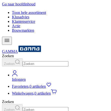
Ga naar hoofdinhoud
Toon hele assortiment
Klusadvies
Klantenservice
Actie
Bouwmarkten
GAMMA
Zoeken
Zoeken
Inloggen
Favorieten
,
0 artikelen
Winkelwagen
,
0 artikelen
Zoeken
Zoeken