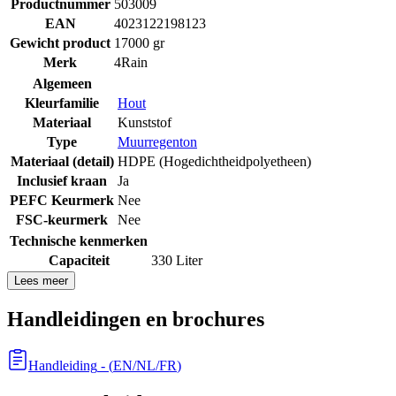
Productnummer
503009
EAN
4023122198123
Gewicht product
17000 gr
Merk
4Rain
Algemeen
Kleurfamilie
Hout
Materiaal
Kunststof
Type
Muurregenton
Materiaal (detail)
HDPE (Hogedichtheidpolyetheen)
Inclusief kraan
Ja
PEFC Keurmerk
Nee
FSC-keurmerk
Nee
Technische kenmerken
Capaciteit
330 Liter
Lees meer
Handleidingen en brochures
Handleiding
- (
EN/NL/FR
)