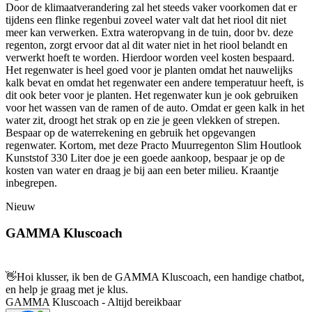
Door de klimaatverandering zal het steeds vaker voorkomen dat er
tijdens een flinke regenbui zoveel water valt dat het riool dit niet
meer kan verwerken. Extra wateropvang in de tuin, door bv. deze
regenton, zorgt ervoor dat al dit water niet in het riool belandt en
verwerkt hoeft te worden. Hierdoor worden veel kosten bespaard.
Het regenwater is heel goed voor je planten omdat het nauwelijks
kalk bevat en omdat het regenwater een andere temperatuur heeft, is
dit ook beter voor je planten. Het regenwater kun je ook gebruiken
voor het wassen van de ramen of de auto. Omdat er geen kalk in het
water zit, droogt het strak op en zie je geen vlekken of strepen.
Bespaar op de waterrekening en gebruik het opgevangen
regenwater. Kortom, met deze Practo Muurregenton Slim Houtlook
Kunststof 330 Liter doe je een goede aankoop, bespaar je op de
kosten van water en draag je bij aan een beter milieu. Kraantje
inbegrepen.
Nieuw
GAMMA Kluscoach
👋
Hoi klusser, ik ben de GAMMA Kluscoach, een handige chatbot,
en help je graag met je klus.
GAMMA Kluscoach - Altijd bereikbaar