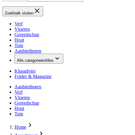
Zoekbalk sluiten
Verf
Vloeren
Gereedschap
Hout
Tuin
Aanbiedingen
Alle categorieën
Alles
Klusadvies
Folder & Magazine
Aanbiedingen
Verf
Vloeren
Gereedschap
Hout
Tuin
Home