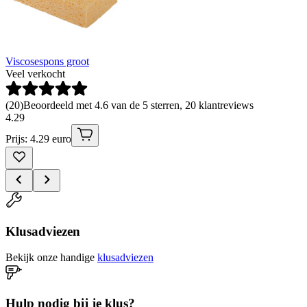
Viscosespons groot
Veel verkocht
(
20
)
Beoordeeld met 4.6 van de 5 sterren, 20 klantreviews
4
.
29
Prijs: 4.29 euro
Klusadviezen
Bekijk onze handige
klusadviezen
Hulp nodig bij je klus?