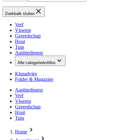
Zoekbalk sluiten
Verf
Vloeren
Gereedschap
Hout
Tuin
Aanbiedingen
Alle categorieën
Alles
Klusadvies
Folder & Magazine
Aanbiedingen
Verf
Vloeren
Gereedschap
Hout
Tuin
Home