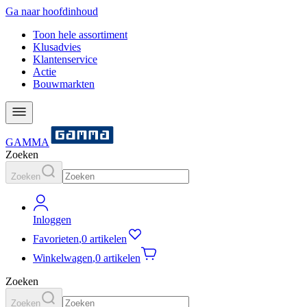
Ga naar hoofdinhoud
Toon hele assortiment
Klusadvies
Klantenservice
Actie
Bouwmarkten
GAMMA
Zoeken
Zoeken
Inloggen
Favorieten
,
0 artikelen
Winkelwagen
,
0 artikelen
Zoeken
Zoeken