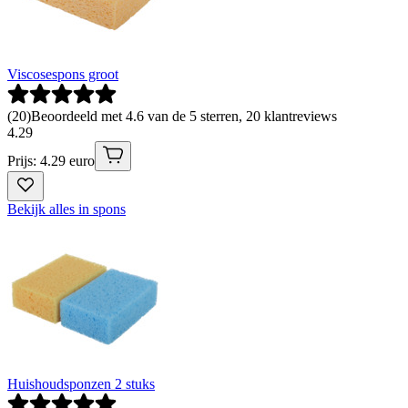
Viscosespons groot
(
20
)
Beoordeeld met 4.6 van de 5 sterren, 20 klantreviews
4
.
29
Prijs: 4.29 euro
Bekijk alles in spons
Huishoudsponzen 2 stuks