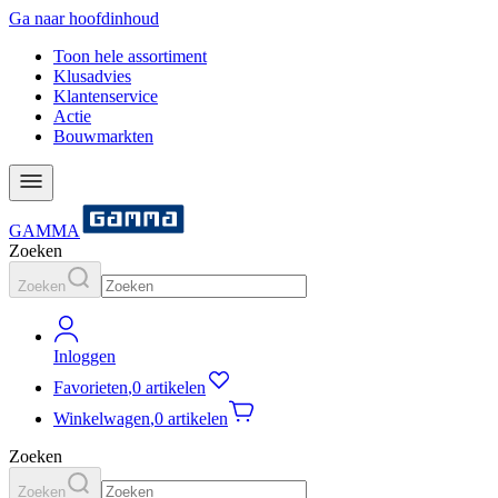
Ga naar hoofdinhoud
Toon hele assortiment
Klusadvies
Klantenservice
Actie
Bouwmarkten
GAMMA
Zoeken
Zoeken
Inloggen
Favorieten
,
0 artikelen
Winkelwagen
,
0 artikelen
Zoeken
Zoeken