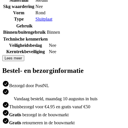
Materiaal
Metaal
Skg waardering
Nee
Vorm
Rond
Type
Sluitplaat
Gebruik
Binnen/buitengebruik
Binnen
Technische kenmerken
Veiligheidsbeslag
Nee
Kerntrekbeveiliging
Nee
Lees meer
Bestel- en bezorginformatie
Bezorgd door PostNL
Vandaag besteld, maandag 10 augustus in huis
Thuisbezorgd voor €4.95 en gratis vanaf €50
Gratis
bezorgd in de bouwmarkt
Gratis
retourneren in de bouwmarkt