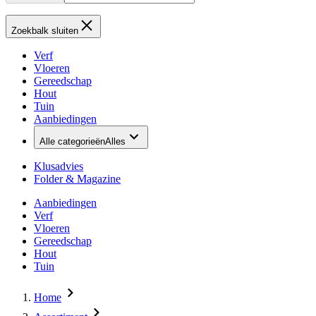
Zoekbalk sluiten
Verf
Vloeren
Gereedschap
Hout
Tuin
Aanbiedingen
Alle categorieën
Alles
Klusadvies
Folder & Magazine
Aanbiedingen
Verf
Vloeren
Gereedschap
Hout
Tuin
Home