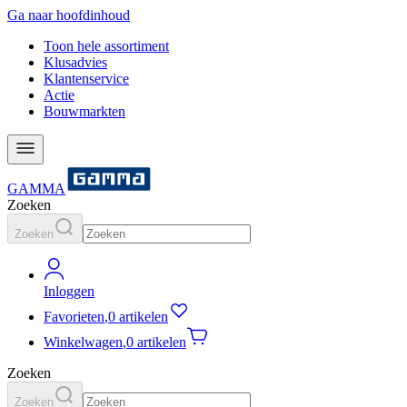
Ga naar hoofdinhoud
Toon hele assortiment
Klusadvies
Klantenservice
Actie
Bouwmarkten
GAMMA
Zoeken
Zoeken
Inloggen
Favorieten
,
0 artikelen
Winkelwagen
,
0 artikelen
Zoeken
Zoeken