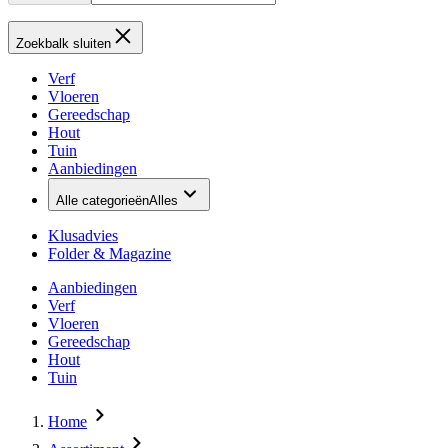
Zoekbalk sluiten
Verf
Vloeren
Gereedschap
Hout
Tuin
Aanbiedingen
Alle categorieën
Alles
Klusadvies
Folder & Magazine
Aanbiedingen
Verf
Vloeren
Gereedschap
Hout
Tuin
Home