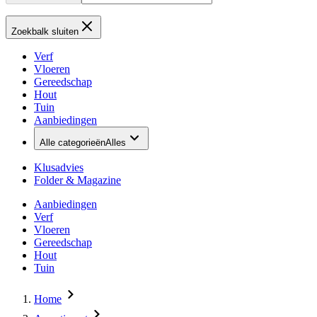
Zoekbalk sluiten
Verf
Vloeren
Gereedschap
Hout
Tuin
Aanbiedingen
Alle categorieën
Alles
Klusadvies
Folder & Magazine
Aanbiedingen
Verf
Vloeren
Gereedschap
Hout
Tuin
Home