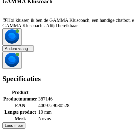
GAMMA Kluscoach
👋
Hoi klusser, ik ben de GAMMA Kluscoach, een handige chatbot, en 
GAMMA Kluscoach - Altijd bereikbaar
Andere vraag...
Specificaties
Product
Productnummer
387146
EAN
4009729080528
Lengte product
10 mm
Merk
Novus
Lees meer