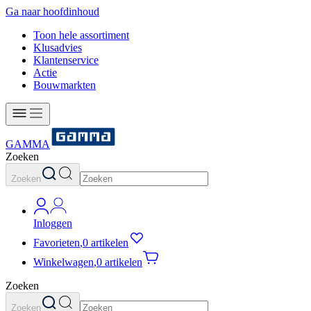
Ga naar hoofdinhoud
Toon hele assortiment
Klusadvies
Klantenservice
Actie
Bouwmarkten
GAMMA
Zoeken
Zoeken
Inloggen
Favorieten
,
0 artikelen
Winkelwagen
,
0 artikelen
Zoeken
Zoeken