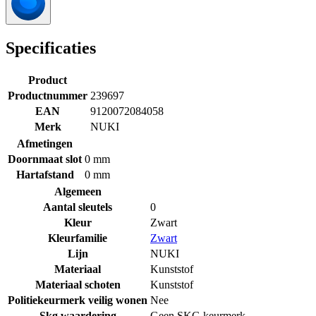
Specificaties
Product
Productnummer
239697
EAN
9120072084058
Merk
NUKI
Afmetingen
Doornmaat slot
0 mm
Hartafstand
0 mm
Algemeen
Aantal sleutels
0
Kleur
Zwart
Kleurfamilie
Zwart
Lijn
NUKI
Materiaal
Kunststof
Materiaal schoten
Kunststof
Politiekeurmerk veilig wonen
Nee
Skg waardering
Geen SKG keurmerk