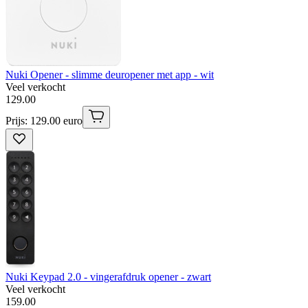
Nuki Opener - slimme deuropener met app - wit
Veel verkocht
129
.
00
Prijs: 129.00 euro
Nuki Keypad 2.0 - vingerafdruk opener - zwart
Veel verkocht
159
.
00