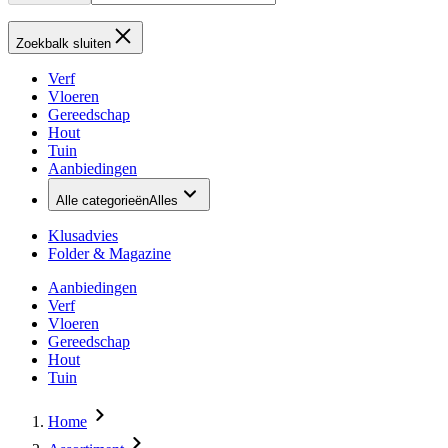
Zoekbalk sluiten
Verf
Vloeren
Gereedschap
Hout
Tuin
Aanbiedingen
Alle categorieën
Alles
Klusadvies
Folder & Magazine
Aanbiedingen
Verf
Vloeren
Gereedschap
Hout
Tuin
Home