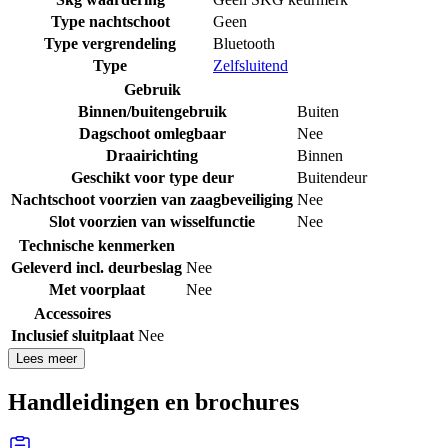
Type nachtschoot
Geen
Type vergrendeling
Bluetooth
Type
Zelfsluitend
Gebruik
Binnen/buitengebruik
Buiten
Dagschoot omlegbaar
Nee
Draairichting
Binnen
Geschikt voor type deur
Buitendeur
Nachtschoot voorzien van zaagbeveiliging
Nee
Slot voorzien van wisselfunctie
Nee
Technische kenmerken
Geleverd incl. deurbeslag
Nee
Met voorplaat
Nee
Accessoires
Inclusief sluitplaat
Nee
Lees meer
Handleidingen en brochures