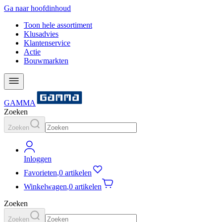
Ga naar hoofdinhoud
Toon hele assortiment
Klusadvies
Klantenservice
Actie
Bouwmarkten
GAMMA
Zoeken
Zoeken
Inloggen
Favorieten
,
0 artikelen
Winkelwagen
,
0 artikelen
Zoeken
Zoeken