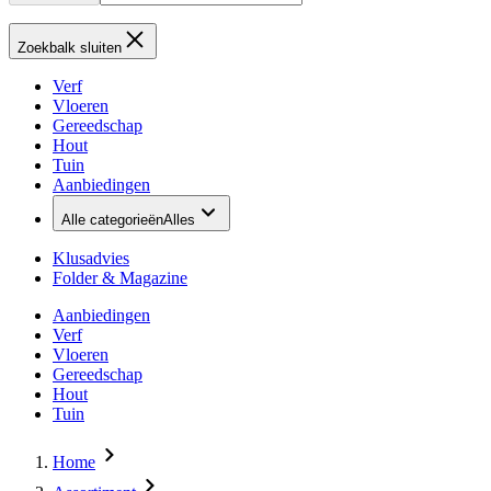
Zoekbalk sluiten
Verf
Vloeren
Gereedschap
Hout
Tuin
Aanbiedingen
Alle categorieën
Alles
Klusadvies
Folder & Magazine
Aanbiedingen
Verf
Vloeren
Gereedschap
Hout
Tuin
Home