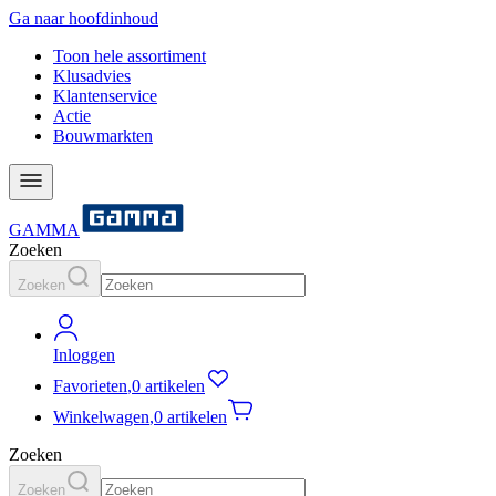
Ga naar hoofdinhoud
Toon hele assortiment
Klusadvies
Klantenservice
Actie
Bouwmarkten
GAMMA
Zoeken
Zoeken
Inloggen
Favorieten
,
0 artikelen
Winkelwagen
,
0 artikelen
Zoeken
Zoeken