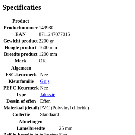
Specificaties
Product
Productnummer
149980
EAN
8711247077015
Gewicht product
2200 gr
Hoogte product
1600 mm
Breedte product
1200 mm
Merk
OK
Algemeen
FSC-keurmerk
Nee
Kleurfamilie
Grijs
PEFC Keurmerk
Nee
Type
Jaloezie
Dessin of effen
Effen
Materiaal (detail)
PVC (Polyvinyl chloride)
Collectie
Standaard
Afmetingen
Lamelbreedte
25 mm
Zelf in breedte in te korten
Nee