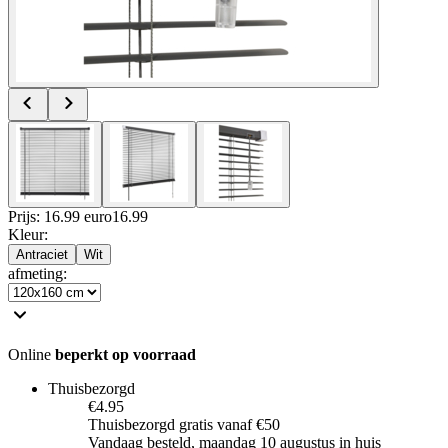
Prijs: 16.99 euro
16
.
99
Kleur
:
Antraciet
Wit
afmeting
:
Online
beperkt op voorraad
Thuisbezorgd
€4.95
Thuisbezorgd gratis vanaf €50
Vandaag besteld, maandag 10 augustus in huis