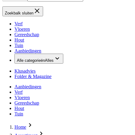
Zoekbalk sluiten
Verf
Vloeren
Gereedschap
Hout
Tuin
Aanbiedingen
Alle categorieën
Alles
Klusadvies
Folder & Magazine
Aanbiedingen
Verf
Vloeren
Gereedschap
Hout
Tuin
Home