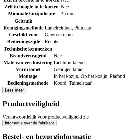
Zelf in hoogte in te korten
Nee
Minimale kozijndiepte
35 mm
Gebruik
Reinigingsmethode
Lamelreiniger
,
Plumeau
Geschikt voor
Gewoon raam
Bedieningszijde
Rechts
Technische kenmerken
Brandvertragend
Nee
Mate van verduistering
Lichtdoorlatend
Vorm lamel
Gebogen lamel
Montage
In het kozijn
,
Op het kozijn
,
Plafond
Bedieningsmethode
Koord
,
Tuimelstaaf
Lees meer
Productveiligheid
Verantwoordelijk voor productveiligheid zie
informatie over de fabrikant
Bestel- en bezorginformatie