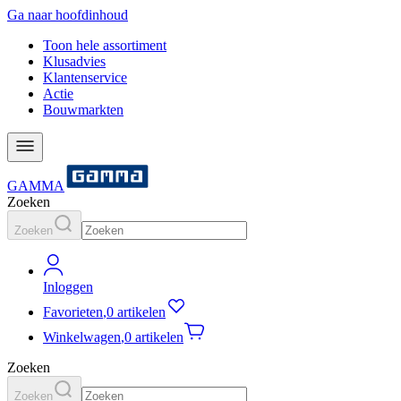
Ga naar hoofdinhoud
Toon hele assortiment
Klusadvies
Klantenservice
Actie
Bouwmarkten
GAMMA
Zoeken
Zoeken
Inloggen
Favorieten
,
0 artikelen
Winkelwagen
,
0 artikelen
Zoeken
Zoeken