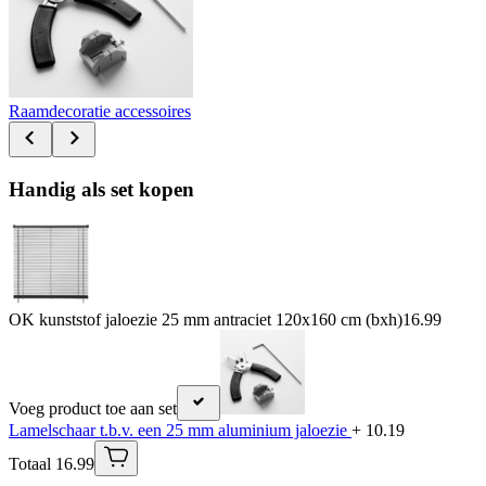
Raamdecoratie accessoires
Handig als set kopen
OK kunststof jaloezie 25 mm antraciet 120x160 cm (bxh)
16.99
Voeg product toe aan set
Lamelschaar t.b.v. een 25 mm aluminium jaloezie
+ 10.19
Totaal 16.99