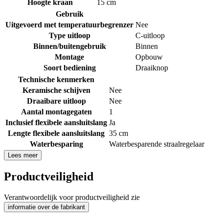
Hoogte kraan
15 cm
Gebruik
Uitgevoerd met temperatuurbegrenzer
Nee
Type uitloop
C-uitloop
Binnen/buitengebruik
Binnen
Montage
Opbouw
Soort bediening
Draaiknop
Technische kenmerken
Keramische schijven
Nee
Draaibare uitloop
Nee
Aantal montagegaten
1
Inclusief flexibele aansluitslang
Ja
Lengte flexibele aansluitslang
35 cm
Waterbesparing
Waterbesparende straalregelaar
Lees meer
Productveiligheid
Verantwoordelijk voor productveiligheid zie
informatie over de fabrikant