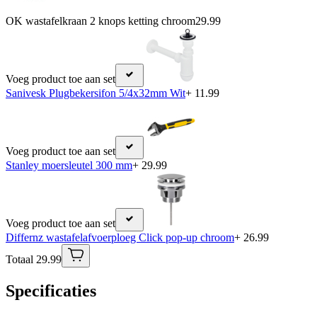
OK wastafelkraan 2 knops ketting chroom
29.99
Voeg product toe aan set
Sanivesk Plugbekersifon 5/4x32mm Wit
+ 11.99
Voeg product toe aan set
Stanley moersleutel 300 mm
+ 29.99
Voeg product toe aan set
Differnz wastafelafvoerploeg Click pop-up chroom
+ 26.99
Totaal 29.99
Specificaties