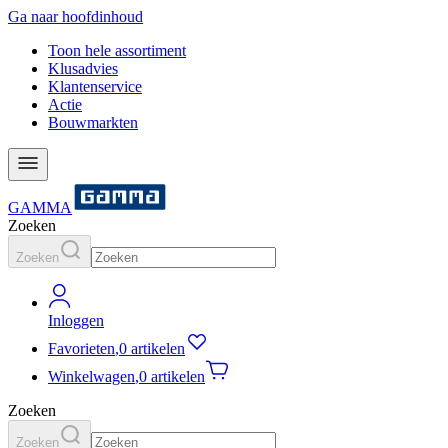
Ga naar hoofdinhoud
Toon hele assortiment
Klusadvies
Klantenservice
Actie
Bouwmarkten
GAMMA
Zoeken
Zoeken
Inloggen
Favorieten
,
0 artikelen
Winkelwagen
,
0 artikelen
Zoeken
Zoeken