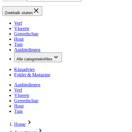
Zoekbalk sluiten
Verf
Vloeren
Gereedschap
Hout
Tuin
Aanbiedingen
Alle categorieën
Alles
Klusadvies
Folder & Magazine
Aanbiedingen
Verf
Vloeren
Gereedschap
Hout
Tuin
Home