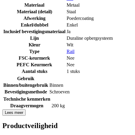
Materiaal
Metaal
Materiaal (detail)
Staal
Afwerking
Poedercoating
Enkel/dubbel
Enkel
Inclusief bevestigingsmateriaal
Ja
Lijn
Duraline opbergsysteem
Kleur
Wit
Type
Rail
FSC-keurmerk
Nee
PEFC Keurmerk
Nee
Aantal stuks
1 stuks
Gebruik
Binnen/buitengebruik
Binnen
Bevestigingsmethode
Schroeven
Technische kenmerken
Draagvermogen
200 kg
Lees meer
Productveiligheid