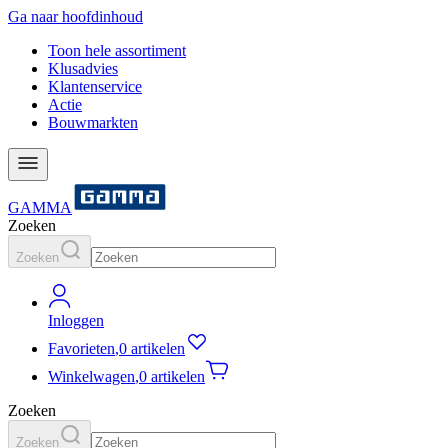
Ga naar hoofdinhoud
Toon hele assortiment
Klusadvies
Klantenservice
Actie
Bouwmarkten
GAMMA
Zoeken
Zoeken
Inloggen
Favorieten
,
0 artikelen
Winkelwagen
,
0 artikelen
Zoeken
Zoeken