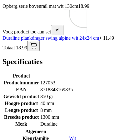
Opberg serie bovenrail mat wit 130cm
18.99
Voeg product toe aan set
Duraline plankdrager swing alpine wit 24x24 cm
+ 11.49
Totaal 18.99
Specificaties
Product
Productnummer
127053
EAN
8718848169835
Gewicht product
850 gr
Hoogte product
40 mm
Lengte product
8 mm
Breedte product
1300 mm
Merk
Duraline
Algemeen
Kleurfamilie
Wit