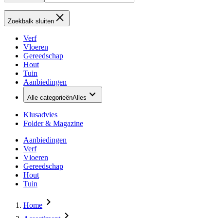
Zoekbalk sluiten
Verf
Vloeren
Gereedschap
Hout
Tuin
Aanbiedingen
Alle categorieën
Alles
Klusadvies
Folder & Magazine
Aanbiedingen
Verf
Vloeren
Gereedschap
Hout
Tuin
Home