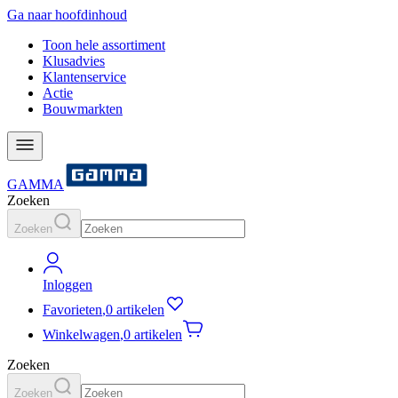
Ga naar hoofdinhoud
Toon hele assortiment
Klusadvies
Klantenservice
Actie
Bouwmarkten
GAMMA
Zoeken
Zoeken
Inloggen
Favorieten
,
0 artikelen
Winkelwagen
,
0 artikelen
Zoeken
Zoeken