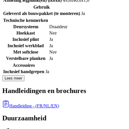
Afmeting legplank(en) (lxbxh)
49,8x46,6x1,6
Gebruik
Geleverd als bouwpakket (te monteren)
Ja
Technische kenmerken
Deursysteem
Draaideur
Hoekkast
Nee
Inclusief plint
Ja
Inclusief werkblad
Ja
Met softclose
Nee
Verstelbare planken
Ja
Accessoires
Inclusief handgrepen
Ja
Lees meer
Handleidingen en brochures
Handleiding
- (
FR/NL/EN
)
Duurzaamheid