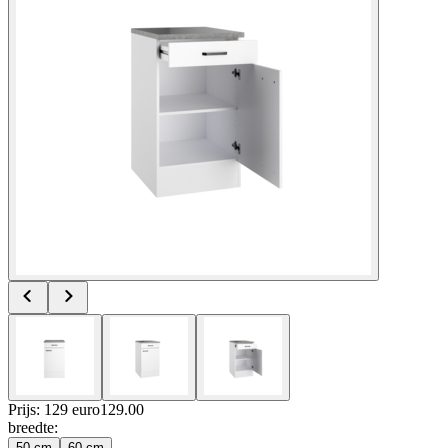
Prijs: 129 euro
129
.
00
breedte
:
50 cm
60 cm