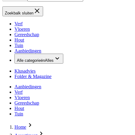
Zoekbalk sluiten
Verf
Vloeren
Gereedschap
Hout
Tuin
Aanbiedingen
Alle categorieën
Alles
Klusadvies
Folder & Magazine
Aanbiedingen
Verf
Vloeren
Gereedschap
Hout
Tuin
Home