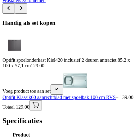
Wastafels & fonteinen
Handig als set kopen
Optifit spoelonderkast Kiel420 inclusief 2 deuren antraciet 85,2 x
100 x 57,1 cm
129.00
Voeg product toe aan set
Optifit Klassik60 aanrechtblad met spoelbak 100 cm RVS
+ 139.00
Totaal 129.00
Specificaties
Product