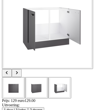
Prijs: 129 euro
129
.
00
Uitvoering
:
1 deur / 3 lades
2 deuren