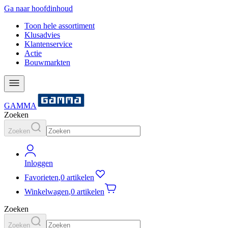
Ga naar hoofdinhoud
Toon hele assortiment
Klusadvies
Klantenservice
Actie
Bouwmarkten
GAMMA
Zoeken
Zoeken
Inloggen
Favorieten
,
0 artikelen
Winkelwagen
,
0 artikelen
Zoeken
Zoeken