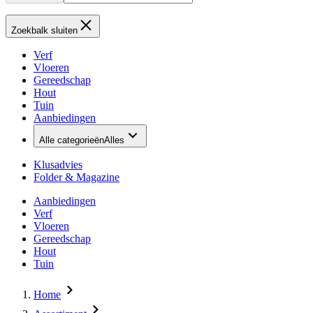
Zoekbalk sluiten
Verf
Vloeren
Gereedschap
Hout
Tuin
Aanbiedingen
Alle categorieën
Alles
Klusadvies
Folder & Magazine
Aanbiedingen
Verf
Vloeren
Gereedschap
Hout
Tuin
Home