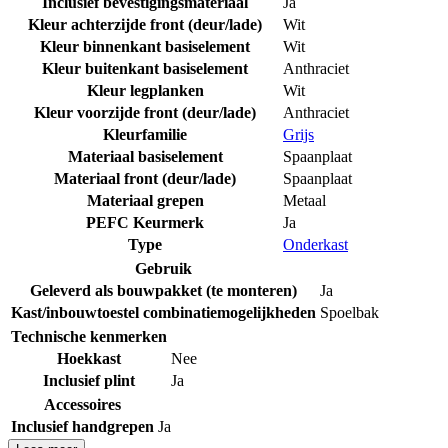
Inclusief bevestigingsmateriaal
Ja
Kleur achterzijde front (deur/lade)
Wit
Kleur binnenkant basiselement
Wit
Kleur buitenkant basiselement
Anthraciet
Kleur legplanken
Wit
Kleur voorzijde front (deur/lade)
Anthraciet
Kleurfamilie
Grijs
Materiaal basiselement
Spaanplaat
Materiaal front (deur/lade)
Spaanplaat
Materiaal grepen
Metaal
PEFC Keurmerk
Ja
Type
Onderkast
Gebruik
Geleverd als bouwpakket (te monteren)
Ja
Kast/inbouwtoestel combinatiemogelijkheden
Spoelbak
Technische kenmerken
Hoekkast
Nee
Inclusief plint
Ja
Accessoires
Inclusief handgrepen
Ja