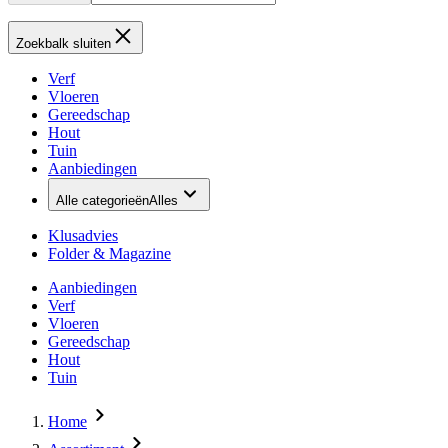
Zoekbalk sluiten
Verf
Vloeren
Gereedschap
Hout
Tuin
Aanbiedingen
Alle categorieën
Alles
Klusadvies
Folder & Magazine
Aanbiedingen
Verf
Vloeren
Gereedschap
Hout
Tuin
Home