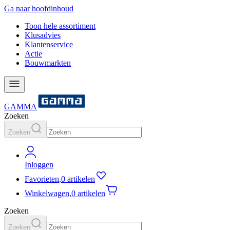
Ga naar hoofdinhoud
Toon hele assortiment
Klusadvies
Klantenservice
Actie
Bouwmarkten
GAMMA
Zoeken
Zoeken
Inloggen
Favorieten
,
0 artikelen
Winkelwagen
,
0 artikelen
Zoeken
Zoeken