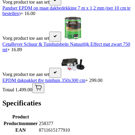
Voeg product toe aan set
Pandser EPDM op maat dakbedekking 7 m x 1,2 mm (per 10 cm te
bestellen)
+ 16.00
Voeg product toe aan set
CetaBever Schuur & Tuinhuisbeits Natuurlijk Effect mat zwart 750
ml
+ 16.89
Voeg product toe aan set
EPDM dakpakket tbv tuinhuis 350x300 cm
+ 299.00
Totaal 1.499.00
Specificaties
Product
Productnummer
258377
EAN
8711615177910