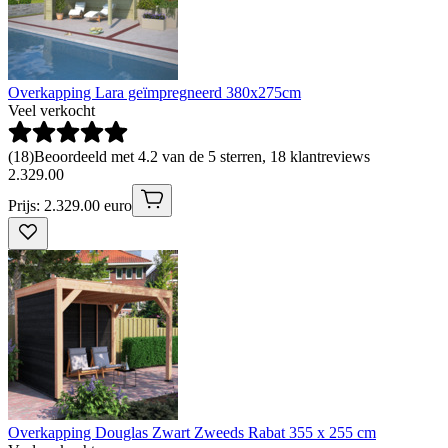
Overkapping Lara geïmpregneerd 380x275cm
Veel verkocht
(
18
)
Beoordeeld met 4.2 van de 5 sterren, 18 klantreviews
2
.
329
.
00
Prijs: 2.329.00 euro
Overkapping Douglas Zwart Zweeds Rabat 355 x 255 cm