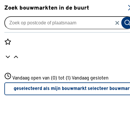
S
Zoek bouwmarkten in de buurt
Overkappingen
Je gekozen filters:
wis filters
Rozenstraat 3
Vandaag open van {0} tot {1}
Merk
Outdoor Life Products
Vandaag gesloten
3772JH Amersfoort
+31 01234567
geselecteerd als mijn bouwmarkt
selecteer bouwmar
Meer over deze bouwmarkt
Type
Pergola:
Beschikt niet over een vast en dicht dak; mogelijk voorzie