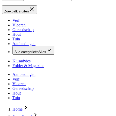
Zoekbalk sluiten
Verf
Vloeren
Gereedschap
Hout
Tuin
Aanbiedingen
Alle categorieën
Alles
Klusadvies
Folder & Magazine
Aanbiedingen
Verf
Vloeren
Gereedschap
Hout
Tuin
Home