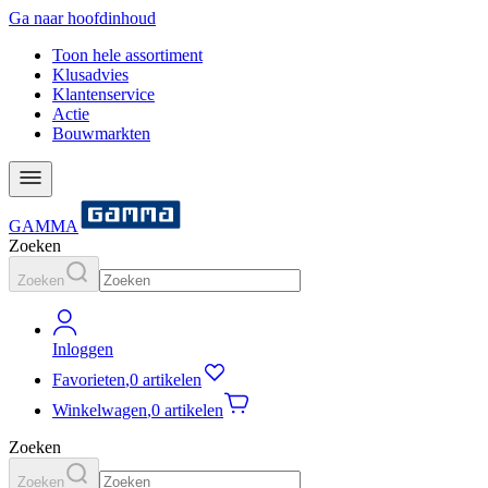
Ga naar hoofdinhoud
Toon hele assortiment
Klusadvies
Klantenservice
Actie
Bouwmarkten
GAMMA
Zoeken
Zoeken
Inloggen
Favorieten
,
0 artikelen
Winkelwagen
,
0 artikelen
Zoeken
Zoeken