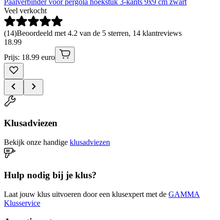
Paalverbinder voor pergola hoekstuk 3-kants 9x9 cm zwart
Veel verkocht
(
14
)
Beoordeeld met 4.2 van de 5 sterren, 14 klantreviews
18
.
99
Prijs: 18.99 euro
Klusadviezen
Bekijk onze handige
klusadviezen
Hulp nodig bij je klus?
Laat jouw klus uitvoeren door een klusexpert met de
GAMMA
Klusservice