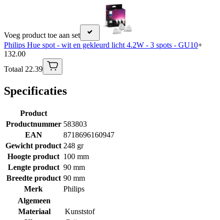
Voeg product toe aan set
Philips Hue spot - wit en gekleurd licht 4.2W - 3 spots - GU10
+
132.00
Totaal 22.39
Specificaties
Product
Productnummer
583803
EAN
8718696160947
Gewicht product
248 gr
Hoogte product
100 mm
Lengte product
90 mm
Breedte product
90 mm
Merk
Philips
Algemeen
Materiaal
Kunststof