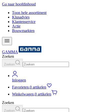
Ga naar hoofdinhoud
Toon hele assortiment
Klusadvies
Klantenservice
Actie
Bouwmarkten
GAMMA
Zoeken
Zoeken
Inloggen
Favorieten
,
0 artikelen
Winkelwagen
,
0 artikelen
Zoeken
Zoeken