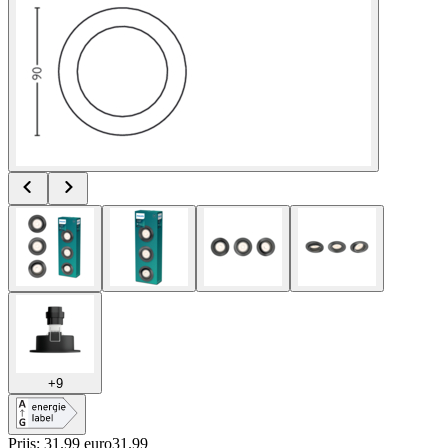
+
9
Prijs: 31.99 euro
31
.
99