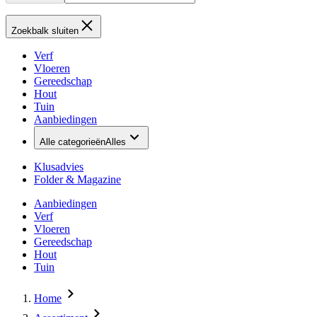
Zoekbalk sluiten
Verf
Vloeren
Gereedschap
Hout
Tuin
Aanbiedingen
Alle categorieën
Alles
Klusadvies
Folder & Magazine
Aanbiedingen
Verf
Vloeren
Gereedschap
Hout
Tuin
Home