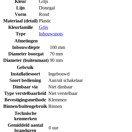
Kleur
Grijs
Lijn
Donegal
Vorm
Rond
Materiaal (detail)
Plastic
Kleurfamilie
Grijs
Type
Inbouwspots
Afmetingen
Inbouwdiepte
100 mm
Diameter boorgat
70 mm
Diameter (buitenmaat)
90 mm
Gebruik
Installatiesoort
Ingebouwd
Soort bediening
Aan/uit schakelaar
Dimbaar via
Niet dimbaar
Type verstelbaarheid
Niet verstelbaar
Bevestigingsmethode
Klemmen
Binnen/buitengebruik
Binnen
Technische
kenmerken
Gemiddeld aantal
0 uur
branduren