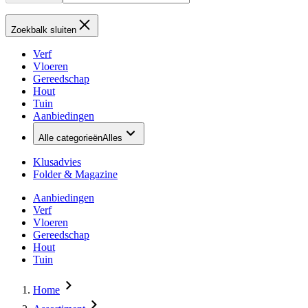
Zoekbalk sluiten
Verf
Vloeren
Gereedschap
Hout
Tuin
Aanbiedingen
Alle categorieën
Alles
Klusadvies
Folder & Magazine
Aanbiedingen
Verf
Vloeren
Gereedschap
Hout
Tuin
Home