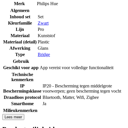
Merk
Philips Hue
Algemeen
Inhoud set
Set
Kleurfamilie
Zwart
Lijn
Pro
Materiaal
Kunststof
Materiaal (detail)
Plastic
Afwerking
Glans
Type
Bridge
Gebruik
Geschikt voor app
App vereist voor volledige functionaliteit
Technische
kenmerken
IP
IP20 - Bescherming tegen middelgrote
Beschermingsklasse
voorwerpen; geen bescherming tegen vocht
Draadloos protocol
Bluetooth
,
Matter
,
Wifi
,
Zigbee
Smarthome
Ja
Milieukenmerken
Lees meer