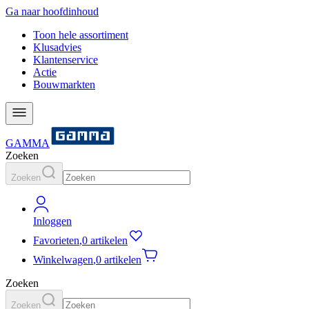
Ga naar hoofdinhoud
Toon hele assortiment
Klusadvies
Klantenservice
Actie
Bouwmarkten
GAMMA
Zoeken
Zoeken
Inloggen
Favorieten
,
0 artikelen
Winkelwagen
,
0 artikelen
Zoeken
Zoeken