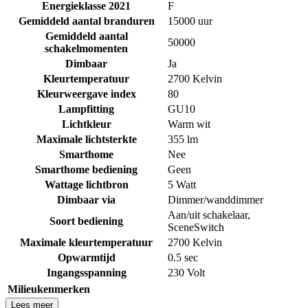
Energieklasse 2021
F
Gemiddeld aantal branduren
15000 uur
Gemiddeld aantal
50000
schakelmomenten
Dimbaar
Ja
Kleurtemperatuur
2700 Kelvin
Kleurweergave index
80
Lampfitting
GU10
Lichtkleur
Warm wit
Maximale lichtsterkte
355 lm
Smarthome
Nee
Smarthome bediening
Geen
Wattage lichtbron
5 Watt
Dimbaar via
Dimmer/wanddimmer
Aan/uit schakelaar
,
Soort bediening
SceneSwitch
Maximale kleurtemperatuur
2700 Kelvin
Opwarmtijd
0.5 sec
Ingangsspanning
230 Volt
Milieukenmerken
Lees meer