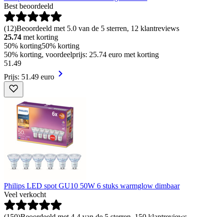
Best beoordeeld
(
12
)
Beoordeeld met 5.0 van de 5 sterren, 12 klantreviews
25.74
met korting
50% korting
50% korting
50% korting, voordeelprijs: 25.74 euro met korting
51
.
49
Prijs: 51.49 euro
Philips LED spot GU10 50W 6 stuks warmglow dimbaar
Veel verkocht
(
150
)
Beoordeeld met 4.4 van de 5 sterren, 150 klantreviews