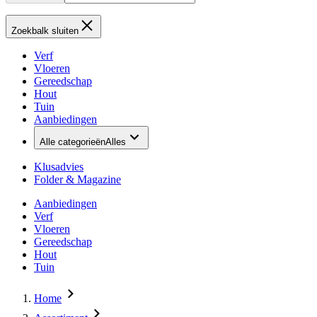
Zoekbalk sluiten
Verf
Vloeren
Gereedschap
Hout
Tuin
Aanbiedingen
Alle categorieën
Alles
Klusadvies
Folder & Magazine
Aanbiedingen
Verf
Vloeren
Gereedschap
Hout
Tuin
Home