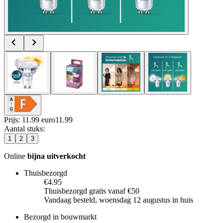
Prijs: 11.99 euro
11
.
99
Aantal stuks
:
1
2
3
Online
bijna uitverkocht
Thuisbezorgd
€4.95
Thuisbezorgd gratis vanaf €50
Vandaag besteld, woensdag 12 augustus in huis
Bezorgd in bouwmarkt