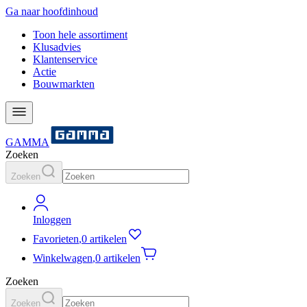
Ga naar hoofdinhoud
Toon hele assortiment
Klusadvies
Klantenservice
Actie
Bouwmarkten
GAMMA
Zoeken
Zoeken
Inloggen
Favorieten
,
0 artikelen
Winkelwagen
,
0 artikelen
Zoeken
Zoeken