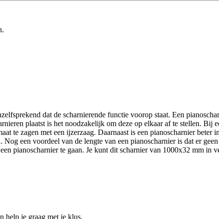
n.
zelfsprekend dat de scharnierende functie voorop staat. Een pianoschar
rnieren plaatst is het noodzakelijk om deze op elkaar af te stellen. Bi
p maat te zagen met een ijzerzaag. Daarnaast is een pianoscharnier beter
. Nog een voordeel van de lengte van een pianoscharnier is dat er geen
en pianoscharnier te gaan. Je kunt dit scharnier van 1000x32 mm in v
help je graag met je klus.