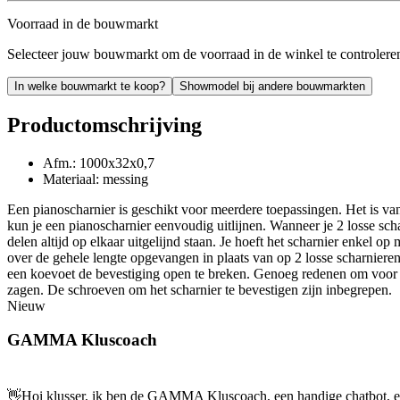
Voorraad in de bouwmarkt
Selecteer jouw bouwmarkt om de voorraad in de winkel te controlere
In welke bouwmarkt te koop?
Showmodel bij andere bouwmarkten
Productomschrijving
Afm.: 1000x32x0,7
Materiaal: messing
Een pianoscharnier is geschikt voor meerdere toepassingen. Het is van
kun je een pianoscharnier eenvoudig uitlijnen. Wanneer je 2 losse scha
delen altijd op elkaar uitgelijnd staan. Je hoeft het scharnier enkel o
over de gehele lengte opgevangen in plaats van op 2 losse scharnieren
een koevoet de bevestiging open te breken. Genoeg redenen om voor e
zagen. De schroeven om het scharnier te bevestigen zijn inbegrepen.
Nieuw
GAMMA Kluscoach
👋
Hoi klusser, ik ben de GAMMA Kluscoach, een handige chatbot, en 