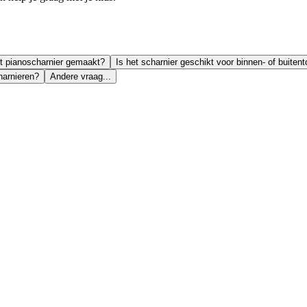
et pianoscharnier gemaakt?
Is het scharnier geschikt voor binnen- of buite
harnieren?
Andere vraag...