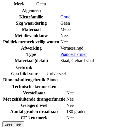
Merk
Geen
Algemeen
Kleurfamilie
Goud
Skg waardering
Geen
Materiaal
Metaal
Met dievenklauw
Nee
Politiekeurmerk veilig wonen
Nee
Afwerking
Vermessingd
Type
Pianoscharnier
Materiaal (detail)
Staal
,
Gehard staal
Gebruik
Geschikt voor
Universeel
Binnen/buitengebruik
Binnen
Technische kenmerken
Verstelbaar
Nee
Met zelfsluitende drangerfunctie
Nee
Gelagerd wiel
Nee
Aantal graden draaibaar
180 graden
CE keurmerk
Nee
Lees meer