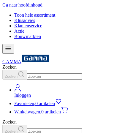
Ga naar hoofdinhoud
Toon hele assortiment
Klusadvies
Klantenservice
Actie
Bouwmarkten
GAMMA
Zoeken
Zoeken
Inloggen
Favorieten
,
0 artikelen
Winkelwagen
,
0 artikelen
Zoeken
Zoeken