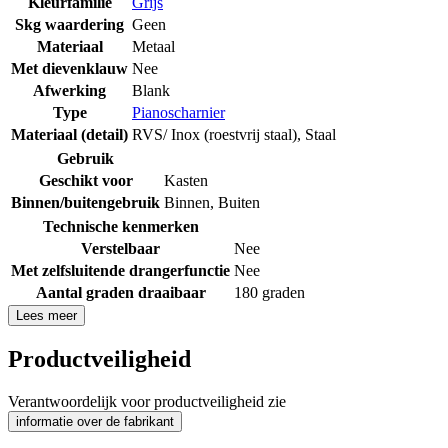
Kleurfamilie
Grijs
Skg waardering
Geen
Materiaal
Metaal
Met dievenklauw
Nee
Afwerking
Blank
Type
Pianoscharnier
Materiaal (detail)
RVS/ Inox (roestvrij staal)
,
Staal
Gebruik
Geschikt voor
Kasten
Binnen/buitengebruik
Binnen
,
Buiten
Technische kenmerken
Verstelbaar
Nee
Met zelfsluitende drangerfunctie
Nee
Aantal graden draaibaar
180 graden
Lees meer
Productveiligheid
Verantwoordelijk voor productveiligheid zie
informatie over de fabrikant