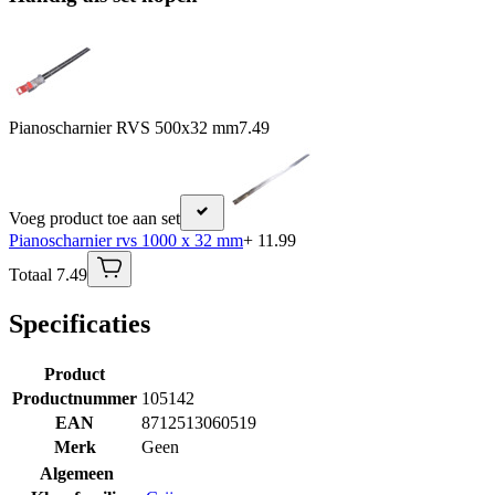
Pianoscharnier RVS 500x32 mm
7.49
Voeg product toe aan set
Pianoscharnier rvs 1000 x 32 mm
+ 11.99
Totaal 7.49
Specificaties
Product
Productnummer
105142
EAN
8712513060519
Merk
Geen
Algemeen