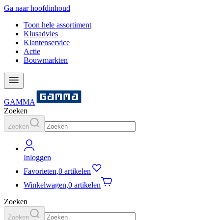
Ga naar hoofdinhoud
Toon hele assortiment
Klusadvies
Klantenservice
Actie
Bouwmarkten
GAMMA
Zoeken
Zoeken
Inloggen
Favorieten
,
0 artikelen
Winkelwagen
,
0 artikelen
Zoeken
Zoeken