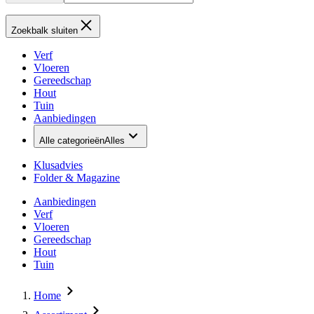
Zoekbalk sluiten
Verf
Vloeren
Gereedschap
Hout
Tuin
Aanbiedingen
Alle categorieën
Alles
Klusadvies
Folder & Magazine
Aanbiedingen
Verf
Vloeren
Gereedschap
Hout
Tuin
Home