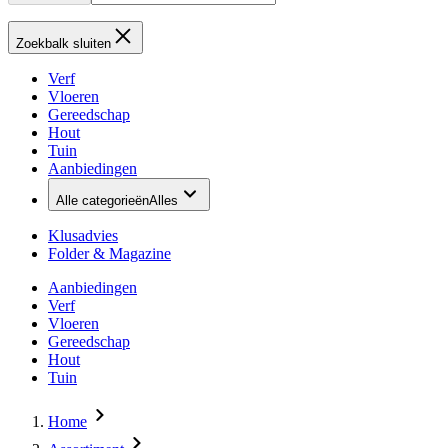
Zoekbalk sluiten
Verf
Vloeren
Gereedschap
Hout
Tuin
Aanbiedingen
Alle categorieën
Alles
Klusadvies
Folder & Magazine
Aanbiedingen
Verf
Vloeren
Gereedschap
Hout
Tuin
Home