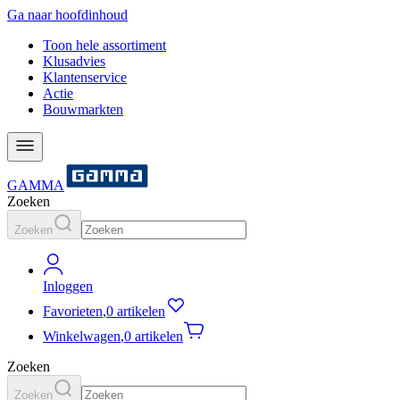
Ga naar hoofdinhoud
Toon hele assortiment
Klusadvies
Klantenservice
Actie
Bouwmarkten
GAMMA
Zoeken
Zoeken
Inloggen
Favorieten
,
0 artikelen
Winkelwagen
,
0 artikelen
Zoeken
Zoeken