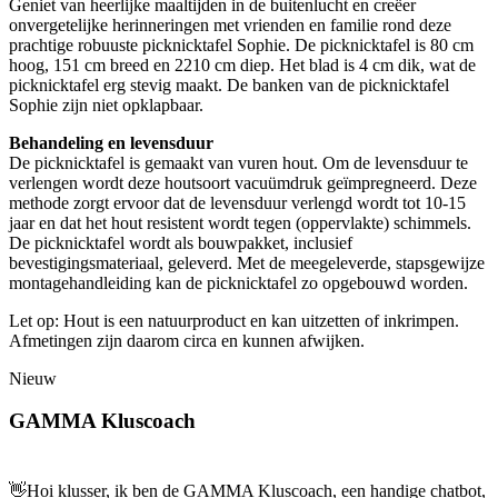
Geniet van heerlijke maaltijden in de buitenlucht en creëer
onvergetelijke herinneringen met vrienden en familie rond deze
prachtige robuuste picknicktafel Sophie. De picknicktafel is 80 cm
hoog, 151 cm breed en 2210 cm diep. Het blad is 4 cm dik, wat de
picknicktafel erg stevig maakt. De banken van de picknicktafel
Sophie zijn niet opklapbaar.
Behandeling en levensduur
De picknicktafel is gemaakt van vuren hout. Om de levensduur te
verlengen wordt deze houtsoort vacuümdruk geïmpregneerd. Deze
methode zorgt ervoor dat de levensduur verlengd wordt tot 10-15
jaar en dat het hout resistent wordt tegen (oppervlakte) schimmels.
De picknicktafel wordt als bouwpakket, inclusief
bevestigingsmateriaal, geleverd. Met de meegeleverde, stapsgewijze
montagehandleiding kan de picknicktafel zo opgebouwd worden.
Let op: Hout is een natuurproduct en kan uitzetten of inkrimpen.
Afmetingen zijn daarom circa en kunnen afwijken.
Nieuw
GAMMA Kluscoach
👋
Hoi klusser, ik ben de GAMMA Kluscoach, een handige chatbot,