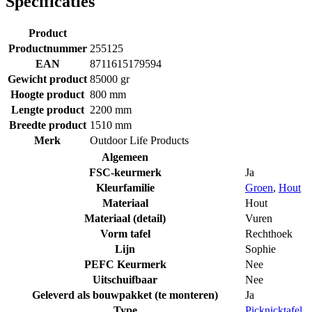
Specificaties
Product
Productnummer
255125
EAN
8711615179594
Gewicht product
85000 gr
Hoogte product
800 mm
Lengte product
2200 mm
Breedte product
1510 mm
Merk
Outdoor Life Products
Algemeen
FSC-keurmerk
Ja
Kleurfamilie
Groen
,
Hout
Materiaal
Hout
Materiaal (detail)
Vuren
Vorm tafel
Rechthoek
Lijn
Sophie
PEFC Keurmerk
Nee
Uitschuifbaar
Nee
Geleverd als bouwpakket (te monteren)
Ja
Type
Picknicktafel