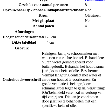
Geschikt voor aantal personen
8
Opvouwbaar/Opklapbaar/Inklapbaar/Intrekbaar
Nee
Kleur
Olijfgroen
Met glasplaat
Nee
Aantal poten
4
Afmetingen
Hoogte tot onderkant tafel
76 cm
Dikte tafelblad
4 cm
Gebruik
Reinigen: Jaarlijks schoonmaken met
water en een zachte borstel. Behandelen:
Vuren wordt geïmpregneerd voor
buitengebruik. Behandel het hout daarna
jaarlijks met beits of olie. Beschermen:
Vermijd langdurig contact met water of
Onderhoudsvoorschrift
aarde om houtrot te voorkomen. En
goede ventilatie is belangrijk om
schimmelgroei tegen te gaan. Vergrijzing:
(On)behandeld vuren zal na verloop van
tijd vergrijzen. Dit kan je voorkomen
door jaarlijks te behandelen met een
specifieke beits of olie.