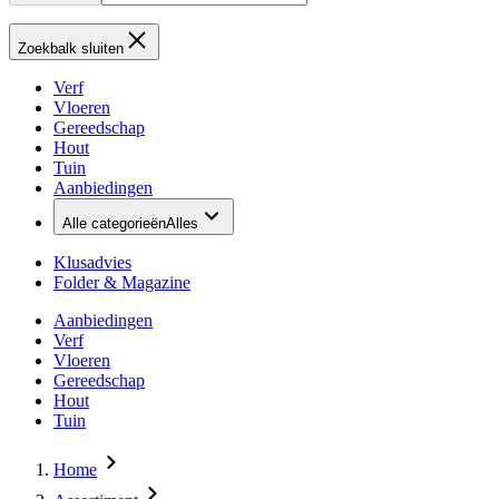
Zoekbalk sluiten
Verf
Vloeren
Gereedschap
Hout
Tuin
Aanbiedingen
Alle categorieën
Alles
Klusadvies
Folder & Magazine
Aanbiedingen
Verf
Vloeren
Gereedschap
Hout
Tuin
Home