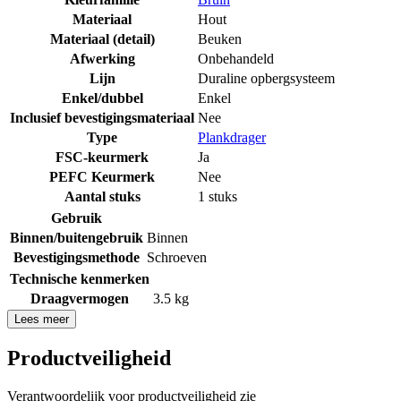
Materiaal
Hout
Materiaal (detail)
Beuken
Afwerking
Onbehandeld
Lijn
Duraline opbergsysteem
Enkel/dubbel
Enkel
Inclusief bevestigingsmateriaal
Nee
Type
Plankdrager
FSC-keurmerk
Ja
PEFC Keurmerk
Nee
Aantal stuks
1 stuks
Gebruik
Binnen/buitengebruik
Binnen
Bevestigingsmethode
Schroeven
Technische kenmerken
Draagvermogen
3.5 kg
Lees meer
Productveiligheid
Verantwoordelijk voor productveiligheid zie