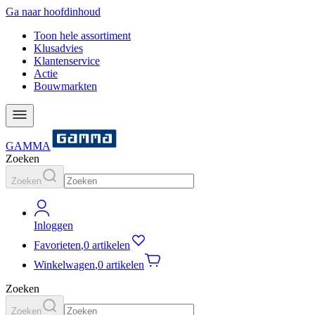
Ga naar hoofdinhoud
Toon hele assortiment
Klusadvies
Klantenservice
Actie
Bouwmarkten
GAMMA
Zoeken
Zoeken
Inloggen
Favorieten
,
0 artikelen
Winkelwagen
,
0 artikelen
Zoeken
Zoeken