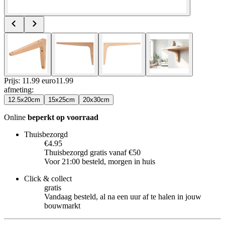
Prijs: 11.99 euro
11
.
99
afmeting
:
12.5x20cm
15x25cm
20x30cm
Online
beperkt op voorraad
Thuisbezorgd
€4.95
Thuisbezorgd gratis vanaf €50
Voor 21:00 besteld, morgen in huis
Click & collect
gratis
Vandaag besteld, al na een uur af te halen in jouw
bouwmarkt