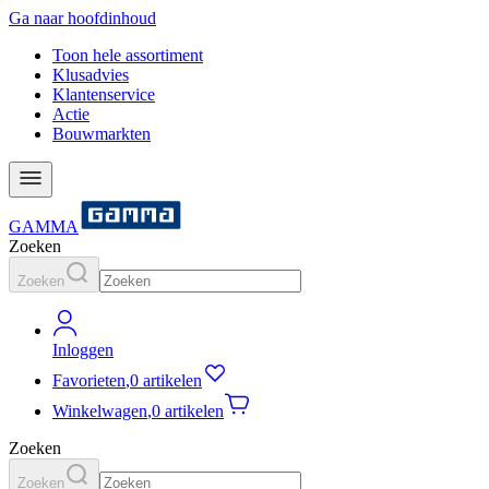
Ga naar hoofdinhoud
Toon hele assortiment
Klusadvies
Klantenservice
Actie
Bouwmarkten
GAMMA
Zoeken
Zoeken
Inloggen
Favorieten
,
0 artikelen
Winkelwagen
,
0 artikelen
Zoeken
Zoeken