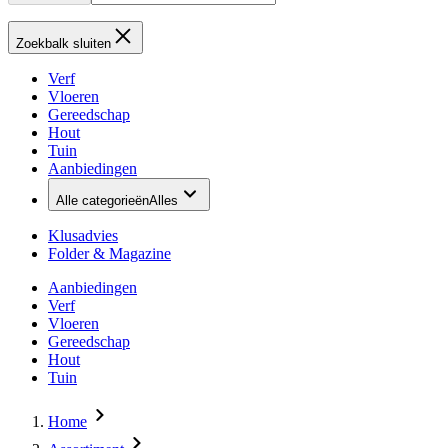
Zoekbalk sluiten
Verf
Vloeren
Gereedschap
Hout
Tuin
Aanbiedingen
Alle categorieën
Alles
Klusadvies
Folder & Magazine
Aanbiedingen
Verf
Vloeren
Gereedschap
Hout
Tuin
Home