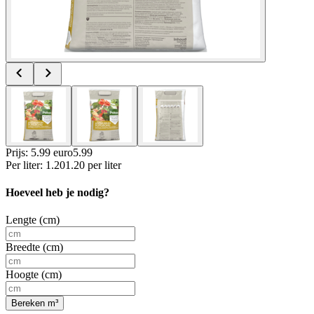
Prijs: 5.99 euro
5
.
99
Per
liter
:
1.20
1.20
per
liter
Hoeveel heb je nodig?
Lengte (cm)
Breedte (cm)
Hoogte (cm)
Bereken m³