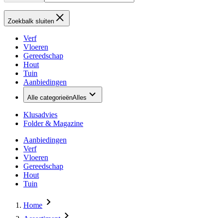
Zoekbalk sluiten
Verf
Vloeren
Gereedschap
Hout
Tuin
Aanbiedingen
Alle categorieën
Alles
Klusadvies
Folder & Magazine
Aanbiedingen
Verf
Vloeren
Gereedschap
Hout
Tuin
Home