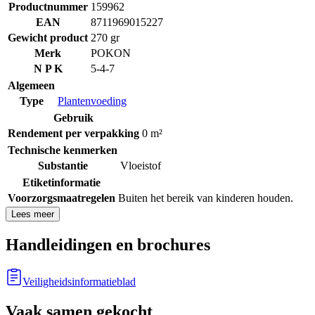
Productnummer
159962
EAN
8711969015227
Gewicht product
270 gr
Merk
POKON
N P K
5-4-7
Algemeen
Type
Plantenvoeding
Gebruik
Rendement per verpakking
0 m²
Technische kenmerken
Substantie
Vloeistof
Etiketinformatie
Voorzorgsmaatregelen
Buiten het bereik van kinderen houden.
Lees meer
Handleidingen en brochures
Veiligheidsinformatieblad
Vaak samen gekocht