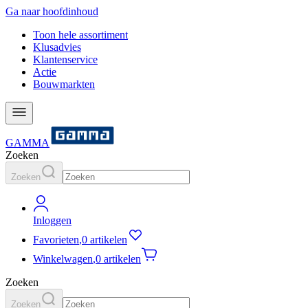
Ga naar hoofdinhoud
Toon hele assortiment
Klusadvies
Klantenservice
Actie
Bouwmarkten
GAMMA
Zoeken
Zoeken
Inloggen
Favorieten
,
0 artikelen
Winkelwagen
,
0 artikelen
Zoeken
Zoeken