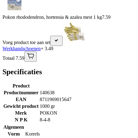
Pokon rhododendron, hortensia & azalea mest 1 kg
7.59
Voeg product toe aan set
Werkhandschoenen
+ 3.49
Totaal 7.59
Specificaties
Product
Productnummer
140638
EAN
8711969015647
Gewicht product
1000 gr
Merk
POKON
N P K
8-4-8
Algemeen
Vorm
Korrels