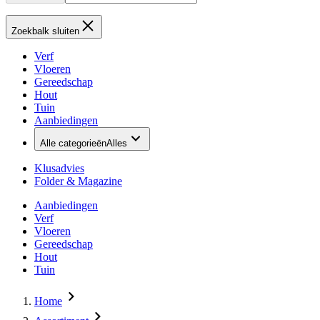
Zoekbalk sluiten
Verf
Vloeren
Gereedschap
Hout
Tuin
Aanbiedingen
Alle categorieën
Alles
Klusadvies
Folder & Magazine
Aanbiedingen
Verf
Vloeren
Gereedschap
Hout
Tuin
Home