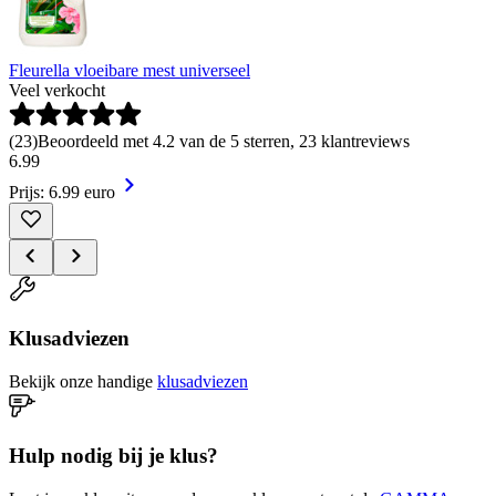
Fleurella vloeibare mest universeel
Veel verkocht
(
23
)
Beoordeeld met 4.2 van de 5 sterren, 23 klantreviews
6
.
99
Prijs: 6.99 euro
Klusadviezen
Bekijk onze handige
klusadviezen
Hulp nodig bij je klus?