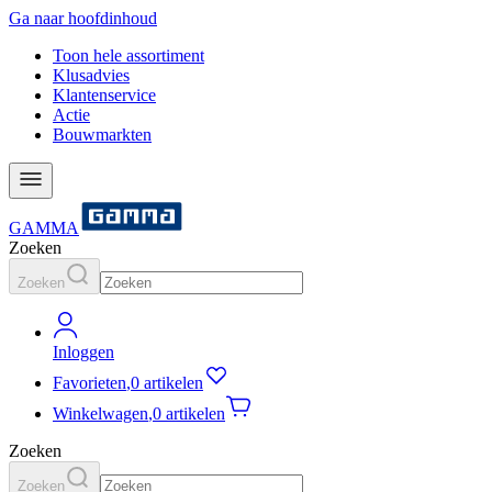
Ga naar hoofdinhoud
Toon hele assortiment
Klusadvies
Klantenservice
Actie
Bouwmarkten
GAMMA
Zoeken
Zoeken
Inloggen
Favorieten
,
0 artikelen
Winkelwagen
,
0 artikelen
Zoeken
Zoeken