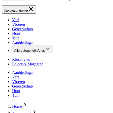
Zoekbalk sluiten
Verf
Vloeren
Gereedschap
Hout
Tuin
Aanbiedingen
Alle categorieën
Alles
Klusadvies
Folder & Magazine
Aanbiedingen
Verf
Vloeren
Gereedschap
Hout
Tuin
Home