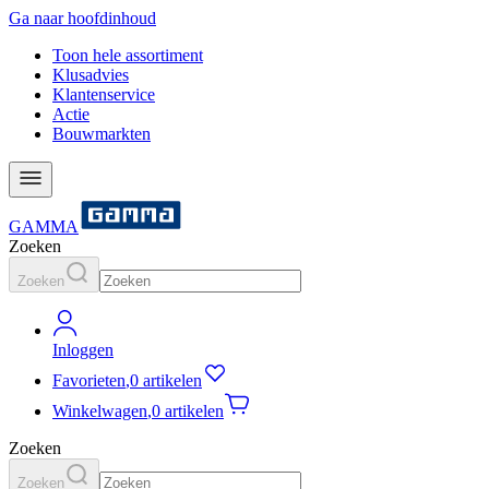
Ga naar hoofdinhoud
Toon hele assortiment
Klusadvies
Klantenservice
Actie
Bouwmarkten
GAMMA
Zoeken
Zoeken
Inloggen
Favorieten
,
0 artikelen
Winkelwagen
,
0 artikelen
Zoeken
Zoeken