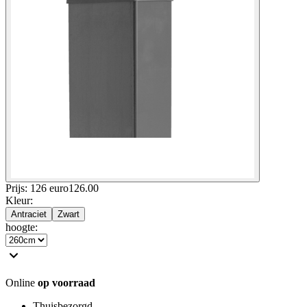
Prijs: 126 euro
126
.
00
Kleur
:
Antraciet
Zwart
hoogte
:
Online
op voorraad
Thuisbezorgd