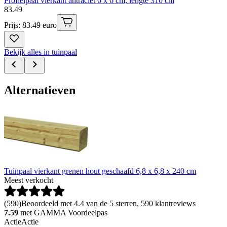
Profielpaal vierkant antraciet 6 x 6 cm, lengte 310 cm
83
.
49
Prijs: 83.49 euro
Bekijk alles in tuinpaal
Alternatieven
Tuinpaal vierkant grenen hout geschaafd 6,8 x 6,8 x 240 cm
Meest verkocht
(
590
)
Beoordeeld met 4.4 van de 5 sterren, 590 klantreviews
7.59
met GAMMA Voordeelpas
Actie
Actie