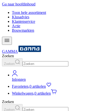
Ga naar hoofdinhoud
Toon hele assortiment
Klusadvies
Klantenservice
Actie
Bouwmarkten
GAMMA
Zoeken
Zoeken
Inloggen
Favorieten
,
0 artikelen
Winkelwagen
,
0 artikelen
Zoeken
Zoeken