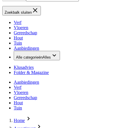
Zoekbalk sluiten
Verf
Vloeren
Gereedschap
Hout
Tuin
Aanbiedingen
Alle categorieën
Alles
Klusadvies
Folder & Magazine
Aanbiedingen
Verf
Vloeren
Gereedschap
Hout
Tuin
Home