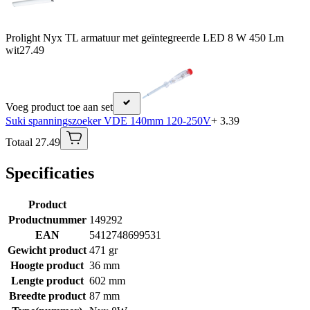
Prolight Nyx TL armatuur met geïntegreerde LED 8 W 450 Lm
wit
27.49
Voeg product toe aan set
Suki spanningszoeker VDE 140mm 120-250V
+ 3.39
Totaal 27.49
Specificaties
Product
Productnummer
149292
EAN
5412748699531
Gewicht product
471 gr
Hoogte product
36 mm
Lengte product
602 mm
Breedte product
87 mm