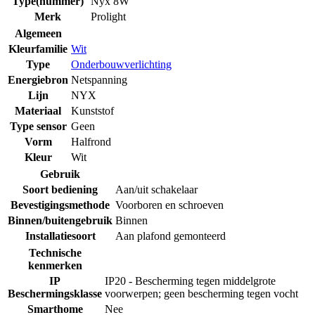
Type(nummer)
Nyx 8W
Merk
Prolight
Algemeen
Kleurfamilie
Wit
Type
Onderbouwverlichting
Energiebron
Netspanning
Lijn
NYX
Materiaal
Kunststof
Type sensor
Geen
Vorm
Halfrond
Kleur
Wit
Gebruik
Soort bediening
Aan/uit schakelaar
Bevestigingsmethode
Voorboren en schroeven
Binnen/buitengebruik
Binnen
Installatiesoort
Aan plafond gemonteerd
Technische
kenmerken
IP
IP20 - Bescherming tegen middelgrote
Beschermingsklasse
voorwerpen; geen bescherming tegen vocht
Smarthome
Nee