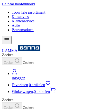
Ga naar hoofdinhoud
Toon hele assortiment
Klusadvies
Klantenservice
Actie
Bouwmarkten
GAMMA
Zoeken
Zoeken
Inloggen
Favorieten
,
0 artikelen
Winkelwagen
,
0 artikelen
Zoeken
Zoeken