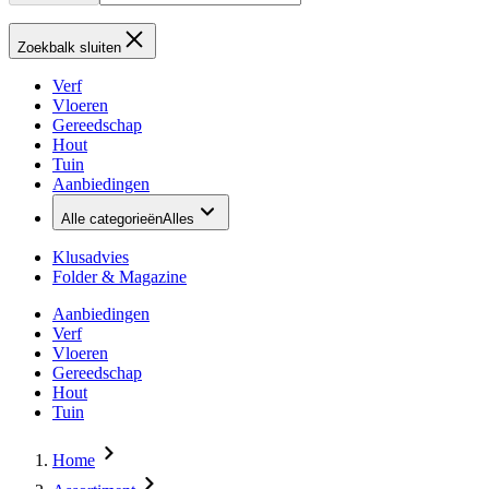
Zoekbalk sluiten
Verf
Vloeren
Gereedschap
Hout
Tuin
Aanbiedingen
Alle categorieën
Alles
Klusadvies
Folder & Magazine
Aanbiedingen
Verf
Vloeren
Gereedschap
Hout
Tuin
Home