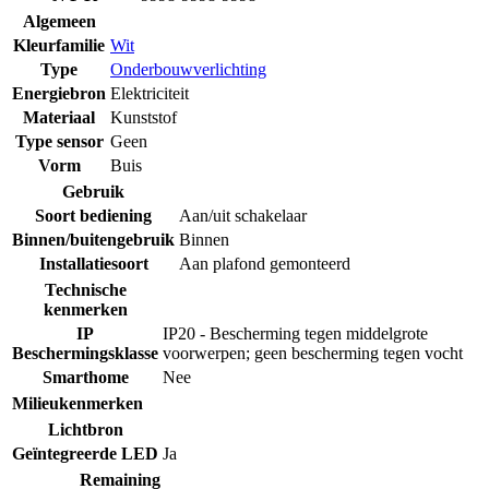
Algemeen
Kleurfamilie
Wit
Type
Onderbouwverlichting
Energiebron
Elektriciteit
Materiaal
Kunststof
Type sensor
Geen
Vorm
Buis
Gebruik
Soort bediening
Aan/uit schakelaar
Binnen/buitengebruik
Binnen
Installatiesoort
Aan plafond gemonteerd
Technische
kenmerken
IP
IP20 - Bescherming tegen middelgrote
Beschermingsklasse
voorwerpen; geen bescherming tegen vocht
Smarthome
Nee
Milieukenmerken
Lichtbron
Geïntegreerde LED
Ja
Remaining