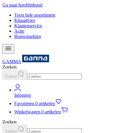
Ga naar hoofdinhoud
Toon hele assortiment
Klusadvies
Klantenservice
Actie
Bouwmarkten
GAMMA
Zoeken
Zoeken
Inloggen
Favorieten
,
0 artikelen
Winkelwagen
,
0 artikelen
Zoeken
Zoeken