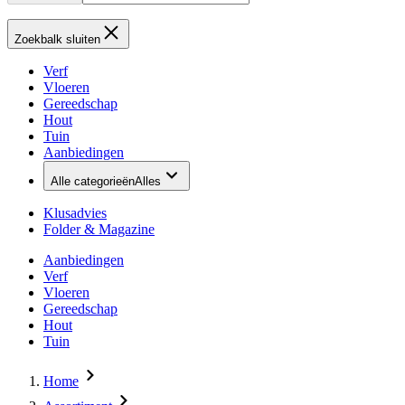
Zoekbalk sluiten
Verf
Vloeren
Gereedschap
Hout
Tuin
Aanbiedingen
Alle categorieën
Alles
Klusadvies
Folder & Magazine
Aanbiedingen
Verf
Vloeren
Gereedschap
Hout
Tuin
Home