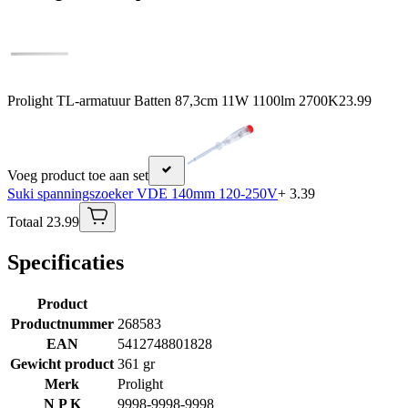
Prolight TL-armatuur Batten 87,3cm 11W 1100lm 2700K
23.99
Voeg product toe aan set
Suki spanningszoeker VDE 140mm 120-250V
+ 3.39
Totaal 23.99
Specificaties
Product
Productnummer
268583
EAN
5412748801828
Gewicht product
361 gr
Merk
Prolight
N P K
9998-9998-9998