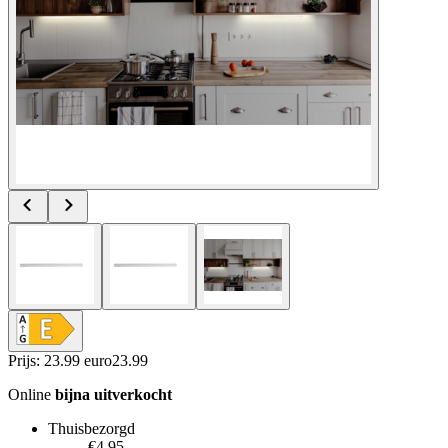
Prijs: 23.99 euro
23
.
99
Online
bijna uitverkocht
Thuisbezorgd
€4.95