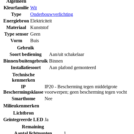
Algemeen
Kleurfamilie
Wit
Type
Onderbouwverlichting
Energiebron
Elektriciteit
Materiaal
Kunststof
Type sensor
Geen
Vorm
Buis
Gebruik
Soort bediening
Aan/uit schakelaar
Binnen/buitengebruik
Binnen
Installatiesoort
Aan plafond gemonteerd
Technische
kenmerken
IP
IP20 - Bescherming tegen middelgrote
Beschermingsklasse
voorwerpen; geen bescherming tegen vocht
Smarthome
Nee
Milieukenmerken
Lichtbron
Geïntegreerde LED
Ja
Remaining
Aantal lichtpunten
1