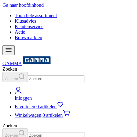
Ga naar hoofdinhoud
Toon hele assortiment
Klusadvies
Klantenservice
Actie
Bouwmarkten
GAMMA
Zoeken
Zoeken
Inloggen
Favorieten
,
0 artikelen
Winkelwagen
,
0 artikelen
Zoeken
Zoeken