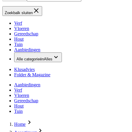
Zoekbalk sluiten
Verf
Vloeren
Gereedschap
Hout
Tuin
Aanbiedingen
Alle categorieën
Alles
Klusadvies
Folder & Magazine
Aanbiedingen
Verf
Vloeren
Gereedschap
Hout
Tuin
Home