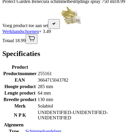
Protect Garden Benecura schimmelbestrijdings spray 750 ml
18.99
Voeg product toe aan set
Werkhandschoenen
+ 3.49
Totaal 18.99
Specificaties
Product
Productnummer
255161
EAN
3664715043782
Hoogte product
285 mm
Lengte product
64 mm
Breedte product
130 mm
Merk
Solabiol
UNIDENTIFIED-UNIDENTIFIED-
N P K
UNIDENTIFIED
Algemeen
Type
Schimmelverdelger