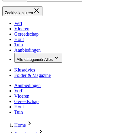
Zoekbalk sluiten
Verf
Vloeren
Gereedschap
Hout
Tuin
Aanbiedingen
Alle categorieën
Alles
Klusadvies
Folder & Magazine
Aanbiedingen
Verf
Vloeren
Gereedschap
Hout
Tuin
Home