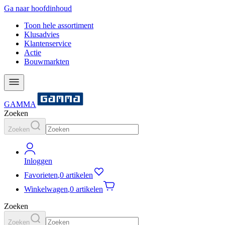
Ga naar hoofdinhoud
Toon hele assortiment
Klusadvies
Klantenservice
Actie
Bouwmarkten
GAMMA
Zoeken
Zoeken
Inloggen
Favorieten
,
0 artikelen
Winkelwagen
,
0 artikelen
Zoeken
Zoeken