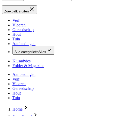
Zoekbalk sluiten
Verf
Vloeren
Gereedschap
Hout
Tuin
Aanbiedingen
Alle categorieën
Alles
Klusadvies
Folder & Magazine
Aanbiedingen
Verf
Vloeren
Gereedschap
Hout
Tuin
Home