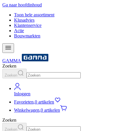
Ga naar hoofdinhoud
Toon hele assortiment
Klusadvies
Klantenservice
Actie
Bouwmarkten
GAMMA
Zoeken
Zoeken
Inloggen
Favorieten
,
0 artikelen
Winkelwagen
,
0 artikelen
Zoeken
Zoeken