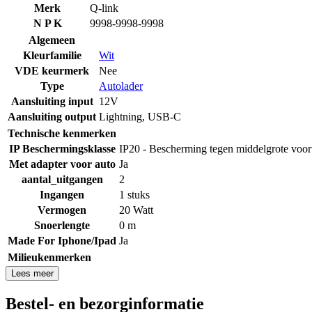
Merk
Q-link
N P K
9998-9998-9998
Algemeen
Kleurfamilie
Wit
VDE keurmerk
Nee
Type
Autolader
Aansluiting input
12V
Aansluiting output
Lightning
,
USB-C
Technische kenmerken
IP Beschermingsklasse
IP20 - Bescherming tegen middelgrote voo
Met adapter voor auto
Ja
aantal_uitgangen
2
Ingangen
1 stuks
Vermogen
20 Watt
Snoerlengte
0 m
Made For Iphone/Ipad
Ja
Milieukenmerken
Lees meer
Bestel- en bezorginformatie