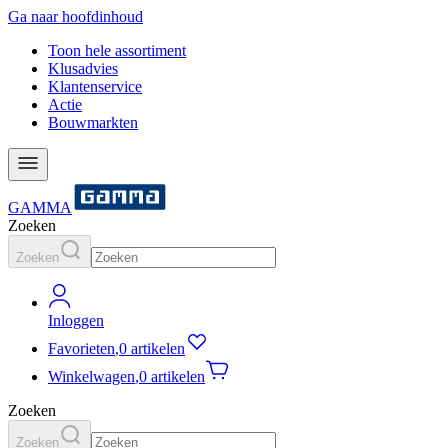
Ga naar hoofdinhoud
Toon hele assortiment
Klusadvies
Klantenservice
Actie
Bouwmarkten
GAMMA
Zoeken
Zoeken
Inloggen
Favorieten
,
0 artikelen
Winkelwagen
,
0 artikelen
Zoeken
Zoeken