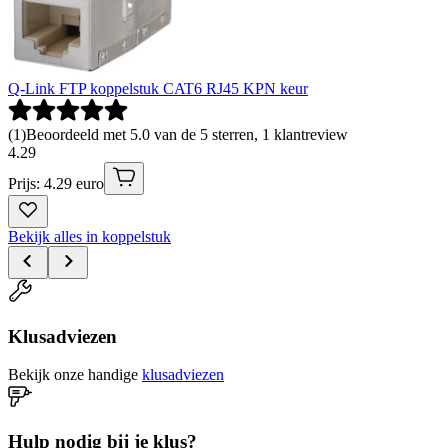
Q-Link FTP koppelstuk CAT6 RJ45 KPN keur
(
1
)
Beoordeeld met 5.0 van de 5 sterren, 1 klantreview
4
.
29
Prijs: 4.29 euro
Bekijk alles in koppelstuk
Klusadviezen
Bekijk onze handige
klusadviezen
Hulp nodig bij je klus?