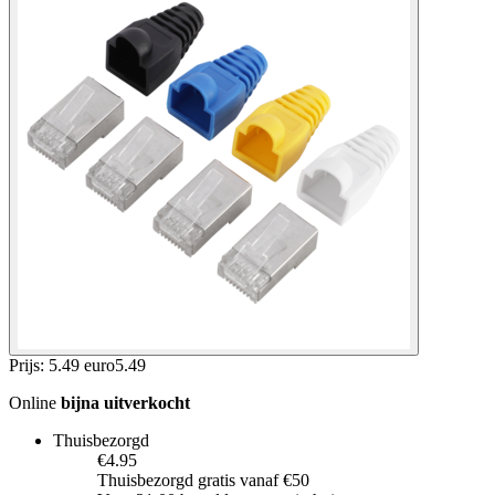
Prijs: 5.49 euro
5
.
49
Online
bijna uitverkocht
Thuisbezorgd
€4.95
Thuisbezorgd gratis vanaf €50