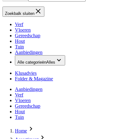
Zoekbalk sluiten
Verf
Vloeren
Gereedschap
Hout
Tuin
Aanbiedingen
Alle categorieën
Alles
Klusadvies
Folder & Magazine
Aanbiedingen
Verf
Vloeren
Gereedschap
Hout
Tuin
Home