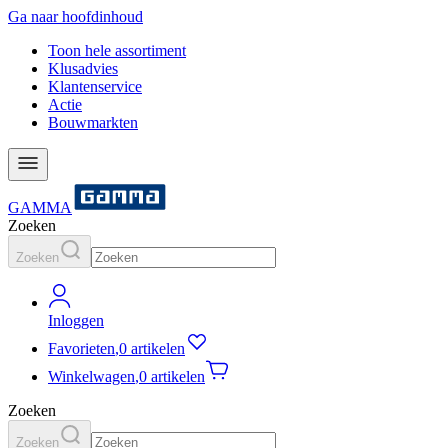
Ga naar hoofdinhoud
Toon hele assortiment
Klusadvies
Klantenservice
Actie
Bouwmarkten
GAMMA
Zoeken
Zoeken
Inloggen
Favorieten
,
0 artikelen
Winkelwagen
,
0 artikelen
Zoeken
Zoeken