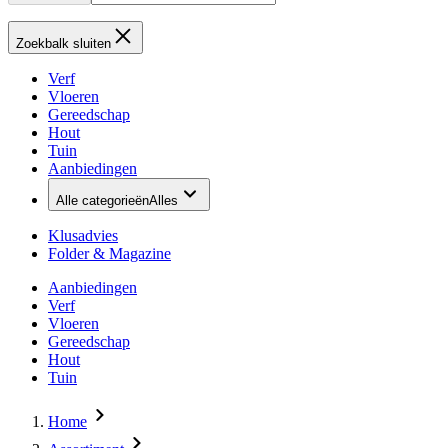
Zoekbalk sluiten
Verf
Vloeren
Gereedschap
Hout
Tuin
Aanbiedingen
Alle categorieën
Alles
Klusadvies
Folder & Magazine
Aanbiedingen
Verf
Vloeren
Gereedschap
Hout
Tuin
Home