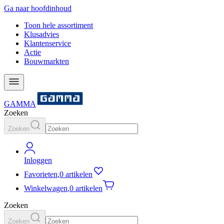
Ga naar hoofdinhoud
Toon hele assortiment
Klusadvies
Klantenservice
Actie
Bouwmarkten
GAMMA
Zoeken
Zoeken
Inloggen
Favorieten
,
0 artikelen
Winkelwagen
,
0 artikelen
Zoeken
Zoeken