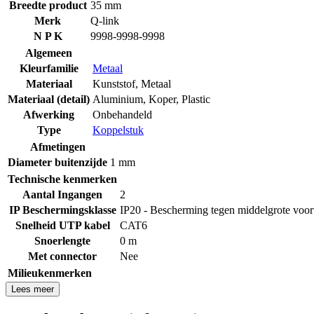
Breedte product
35 mm
Merk
Q-link
N P K
9998-9998-9998
Algemeen
Kleurfamilie
Metaal
Materiaal
Kunststof
,
Metaal
Materiaal (detail)
Aluminium
,
Koper
,
Plastic
Afwerking
Onbehandeld
Type
Koppelstuk
Afmetingen
Diameter buitenzijde
1 mm
Technische kenmerken
Aantal Ingangen
2
IP Beschermingsklasse
IP20 - Bescherming tegen middelgrote voo
Snelheid UTP kabel
CAT6
Snoerlengte
0 m
Met connector
Nee
Milieukenmerken
Lees meer