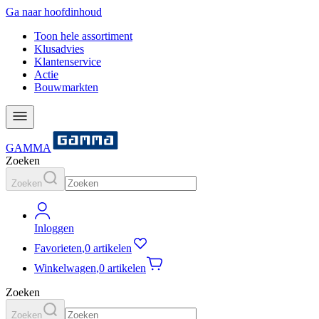
Ga naar hoofdinhoud
Toon hele assortiment
Klusadvies
Klantenservice
Actie
Bouwmarkten
GAMMA
Zoeken
Zoeken
Inloggen
Favorieten
,
0 artikelen
Winkelwagen
,
0 artikelen
Zoeken
Zoeken