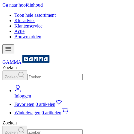
Ga naar hoofdinhoud
Toon hele assortiment
Klusadvies
Klantenservice
Actie
Bouwmarkten
GAMMA
Zoeken
Zoeken
Inloggen
Favorieten
,
0 artikelen
Winkelwagen
,
0 artikelen
Zoeken
Zoeken