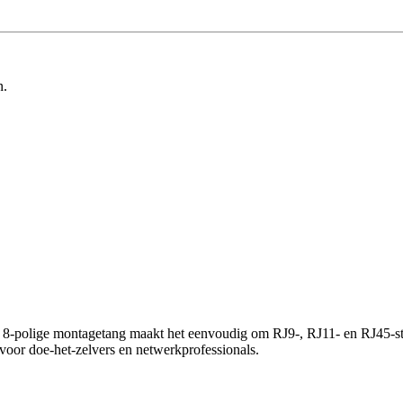
n.
olige montagetang maakt het eenvoudig om RJ9-, RJ11- en RJ45-stekke
 voor doe-het-zelvers en netwerkprofessionals.