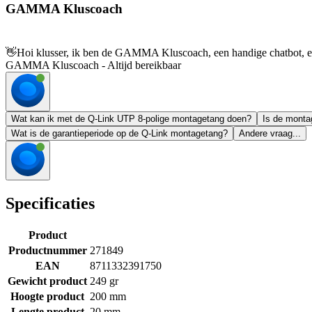
GAMMA Kluscoach
👋
Hoi klusser, ik ben de GAMMA Kluscoach, een handige chatbot, en 
GAMMA Kluscoach - Altijd bereikbaar
Wat kan ik met de Q-Link UTP 8-polige montagetang doen?
Is de monta
Wat is de garantieperiode op de Q-Link montagetang?
Andere vraag...
Specificaties
Product
Productnummer
271849
EAN
8711332391750
Gewicht product
249 gr
Hoogte product
200 mm
Lengte product
20 mm