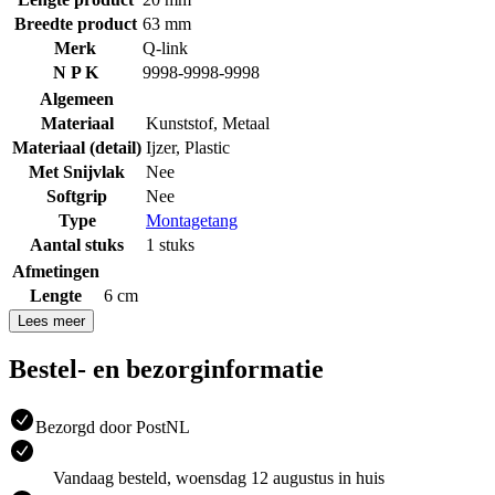
Breedte product
63 mm
Merk
Q-link
N P K
9998-9998-9998
Algemeen
Materiaal
Kunststof
,
Metaal
Materiaal (detail)
Ijzer
,
Plastic
Met Snijvlak
Nee
Softgrip
Nee
Type
Montagetang
Aantal stuks
1 stuks
Afmetingen
Lengte
6 cm
Lees meer
Bestel- en bezorginformatie
Bezorgd door PostNL
Vandaag besteld, woensdag 12 augustus in huis