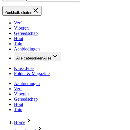
Zoekbalk sluiten
Verf
Vloeren
Gereedschap
Hout
Tuin
Aanbiedingen
Alle categorieën
Alles
Klusadvies
Folder & Magazine
Aanbiedingen
Verf
Vloeren
Gereedschap
Hout
Tuin
Home