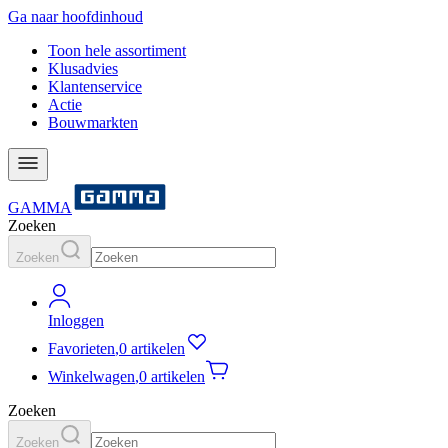
Ga naar hoofdinhoud
Toon hele assortiment
Klusadvies
Klantenservice
Actie
Bouwmarkten
GAMMA
Zoeken
Zoeken
Inloggen
Favorieten
,
0 artikelen
Winkelwagen
,
0 artikelen
Zoeken
Zoeken