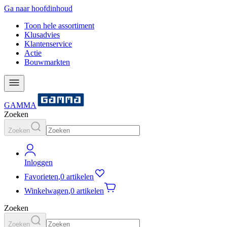
Ga naar hoofdinhoud
Toon hele assortiment
Klusadvies
Klantenservice
Actie
Bouwmarkten
GAMMA
Zoeken
Zoeken
Inloggen
Favorieten
,
0 artikelen
Winkelwagen
,
0 artikelen
Zoeken
Zoeken