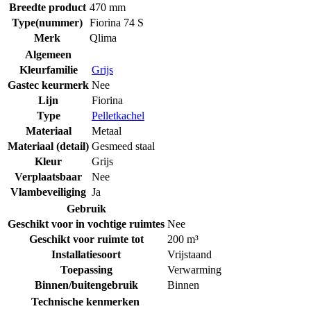
Breedte product
470 mm
Type(nummer)
Fiorina 74 S
Merk
Qlima
Algemeen
Kleurfamilie
Grijs
Gastec keurmerk
Nee
Lijn
Fiorina
Type
Pelletkachel
Materiaal
Metaal
Materiaal (detail)
Gesmeed staal
Kleur
Grijs
Verplaatsbaar
Nee
Vlambeveiliging
Ja
Gebruik
Geschikt voor in vochtige ruimtes
Nee
Geschikt voor ruimte tot
200 m³
Installatiesoort
Vrijstaand
Toepassing
Verwarming
Binnen/buitengebruik
Binnen
Technische kenmerken