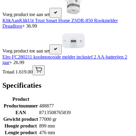
Voeg product toe aan set
KlikAanKlikUit Trust Smart Home ZSDR-850 Rookmelder
Draadloos
+ 36.99
Voeg product toe aan set
Elro FC280211 koolmonoxide melder inclusief 2 AA-batterijen 2
jaar
+ 26.99
Totaal 1.619.00
Specificaties
Product
Productnummer
488877
EAN
8713508765839
Gewicht product
77000 gr
Hoogte product
899 mm
Lengte product
476 mm