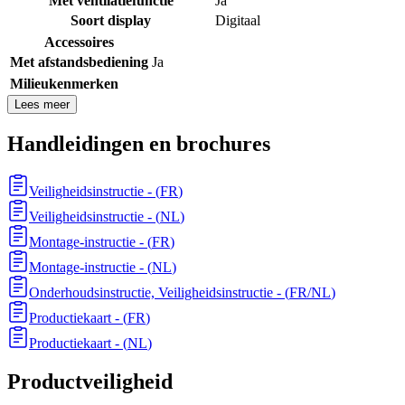
Met ventilatiefunctie
Ja
Soort display
Digitaal
Accessoires
Met afstandsbediening
Ja
Milieukenmerken
Lees meer
Handleidingen en brochures
Veiligheidsinstructie
- (
FR
)
Veiligheidsinstructie
- (
NL
)
Montage-instructie
- (
FR
)
Montage-instructie
- (
NL
)
Onderhoudsinstructie, Veiligheidsinstructie
- (
FR/NL
)
Productiekaart
- (
FR
)
Productiekaart
- (
NL
)
Productveiligheid