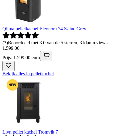
Qlima pelletkachel Eleonora 74 S-line Grey
(
3
)
Beoordeeld met 3.0 van de 5 sterren, 3 klantreviews
1
.
599
.
00
Prijs: 1.599.00 euro
Bekijk alles in pelletkachel
Livn pellet kachel Tromvik 7