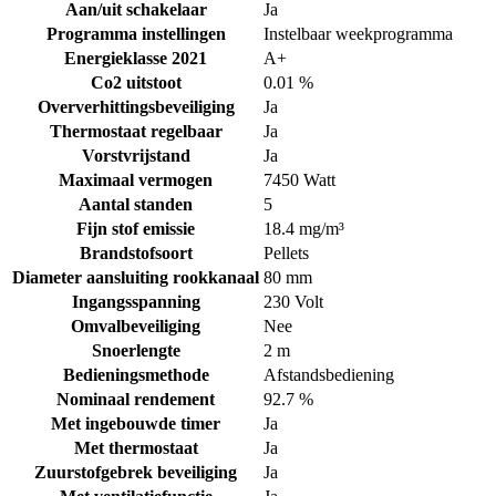
Aan/uit schakelaar
Ja
Programma instellingen
Instelbaar weekprogramma
Energieklasse 2021
A+
Co2 uitstoot
0.01 %
Oververhittingsbeveiliging
Ja
Thermostaat regelbaar
Ja
Vorstvrijstand
Ja
Maximaal vermogen
7450 Watt
Aantal standen
5
Fijn stof emissie
18.4 mg/m³
Brandstofsoort
Pellets
Diameter aansluiting rookkanaal
80 mm
Ingangsspanning
230 Volt
Omvalbeveiliging
Nee
Snoerlengte
2 m
Bedieningsmethode
Afstandsbediening
Nominaal rendement
92.7 %
Met ingebouwde timer
Ja
Met thermostaat
Ja
Zuurstofgebrek beveiliging
Ja