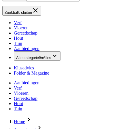
Zoekbalk sluiten
Verf
Vloeren
Gereedschap
Hout
Tuin
Aanbiedingen
Alle categorieën
Alles
Klusadvies
Folder & Magazine
Aanbiedingen
Verf
Vloeren
Gereedschap
Hout
Tuin
Home