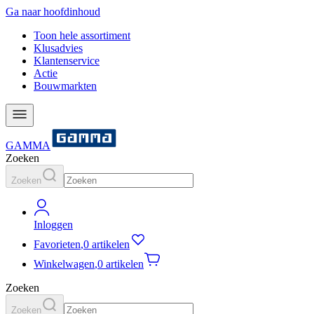
Ga naar hoofdinhoud
Toon hele assortiment
Klusadvies
Klantenservice
Actie
Bouwmarkten
GAMMA
Zoeken
Zoeken
Inloggen
Favorieten
,
0 artikelen
Winkelwagen
,
0 artikelen
Zoeken
Zoeken