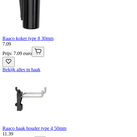
Raaco koker type 8 30mm
7
.
09
Prijs: 7.09 euro
Bekijk alles in haak
Raaco haak houder type 4 50mm
11
.
39