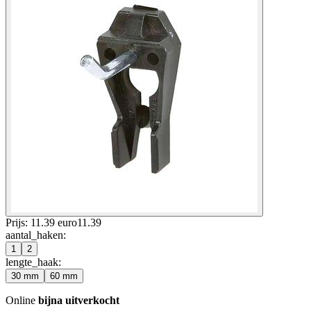
Prijs: 11.39 euro
11
.
39
aantal_haken
:
1
2
lengte_haak
:
30 mm
60 mm
Online
bijna uitverkocht