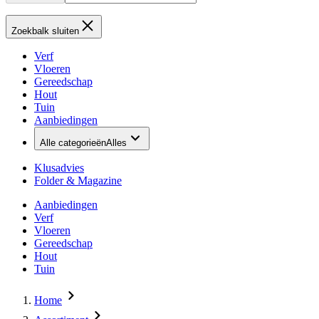
Zoekbalk sluiten
Verf
Vloeren
Gereedschap
Hout
Tuin
Aanbiedingen
Alle categorieën
Alles
Klusadvies
Folder & Magazine
Aanbiedingen
Verf
Vloeren
Gereedschap
Hout
Tuin
Home