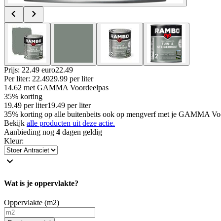
Prijs: 22.49 euro
22
.
49
Per
liter
:
22.49
29.99
per
liter
14.62
met GAMMA Voordeelpas
35% korting
19.49
per
liter
19.49
per
liter
35% korting op alle buitenbeits ook op mengverf met je GAMMA Voo
Bekijk
alle producten uit deze actie.
Aanbieding nog
4
dagen geldig
Kleur
:
Wat is je oppervlakte?
Oppervlakte (m2)