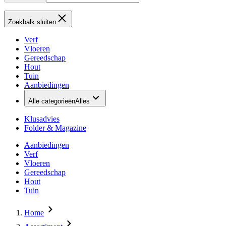
Zoekbalk sluiten
Verf
Vloeren
Gereedschap
Hout
Tuin
Aanbiedingen
Alle categorieën
Alles
Klusadvies
Folder & Magazine
Aanbiedingen
Verf
Vloeren
Gereedschap
Hout
Tuin
Home